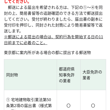
してください。
郵送による届出を希望される方は、下記の①～④を同
封の上、簡易書留等の追跡確認のできる方法で郵送提出
してください。受付が終わりましたら、届出書の副本に
受付印を押印し、同封された封筒により簡易書留等で返
送します。
※郵送による提出の場合は、契約行為を開始する日の11
日前までに必着のこと。
東京都に案内所がある場合の都に提出する郵送物
都道府県
大臣免許の
同封物
知事免許
業者
の業者
① 宅地建物取引業法第50
条第2項の届出書（様式第
〇
〇