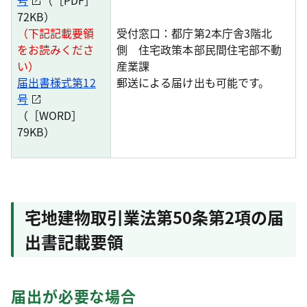
号
（［PDF］
72KB）
（下記記載要領
受付窓口：都庁第2本庁舎3階北
をお読みくださ
側 住宅政策本部民間住宅部不動
い）
産業課
届出書様式第12
郵送による届け出も可能です。
号
（［WORD］
79KB）
宅地建物取引業法第50条第2項の届
出書記載要領
届出が必要な場合