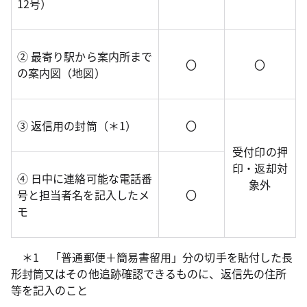
12号）
② 最寄り駅から案内所まで
〇
〇
の案内図（地図）
③ 返信用の封筒（＊1）
〇
受付印の押
印・返却対
④ 日中に連絡可能な電話番
象外
号と担当者名を記入したメ
〇
モ
＊1 「普通郵便＋簡易書留用」分の切手を貼付した長
形封筒又はその他追跡確認できるものに、返信先の住所
等を記入のこと