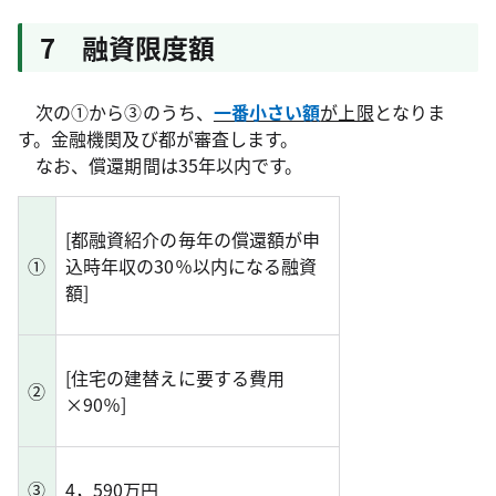
7 融資限度額
次の①から③のうち、
一番小さい額
が上限
となりま
す。金融機関及び都が審査します。
なお、償還期間は35年以内です。
[都融資紹介の毎年の償還額が申
①
込時年収の30％以内になる融資
額]
[住宅の建替えに要する費用
②
×90％]
③
4，590万円