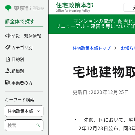
コンテンツにスキップ
マンションの管理、耐震化
都全体で探す
リニューアル・建替え等について
防災・緊急情報
カテゴリ別
住宅政策本部トップ
お知ら
目的別
宅地建物
組織別
事業者の方
更新日
2020年12月25日
キーワード検索
先般、国において、宅地
2年12月23日公布、同3