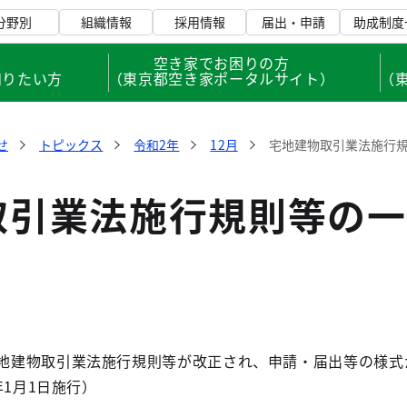
分野別
組織情報
採用情報
届出・申請
助成制度
、
空き家でお困りの方
知りたい方
（東京都空き家ポータルサイト）
（
せ
トピックス
令和2年
12月
宅地建物取引業法施行
取引業法施行規則等の一
建物取引業法施行規則等が改正され、申請・届出等の様式
年1月1日施行）