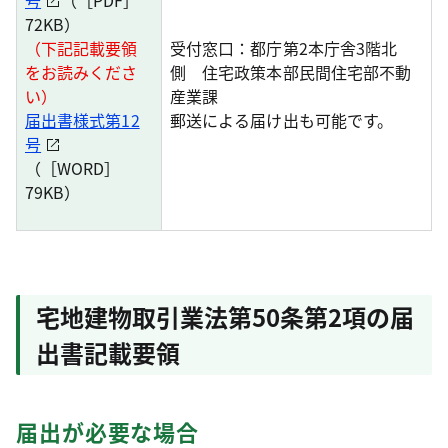
号
（［PDF］
72KB）
（下記記載要領
受付窓口：都庁第2本庁舎3階北
をお読みくださ
側 住宅政策本部民間住宅部不動
い）
産業課
届出書様式第12
郵送による届け出も可能です。
号
（［WORD］
79KB）
宅地建物取引業法第50条第2項の届
出書記載要領
届出が必要な場合