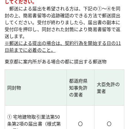
してください。
郵送による届出を希望される方は、下記の①～④を同
封の上、簡易書留等の追跡確認のできる方法で郵送提出
してください。受付が終わりましたら、届出書の副本に
受付印を押印し、同封された封筒により簡易書留等で返
送します。
※郵送による提出の場合は、契約行為を開始する日の11
日前までに必着のこと。
東京都に案内所がある場合の都に提出する郵送物
都道府県
大臣免許の
同封物
知事免許
業者
の業者
① 宅地建物取引業法第50
条第2項の届出書（様式第
〇
〇