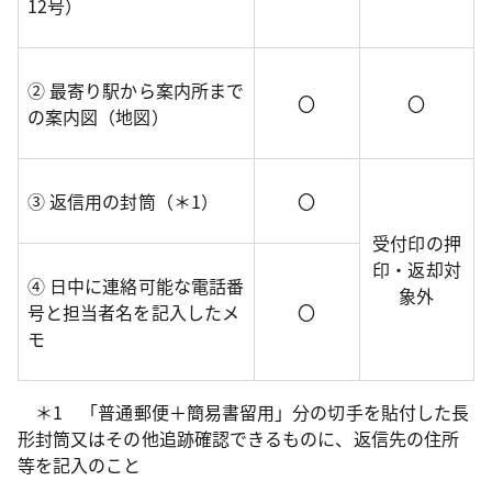
12号）
② 最寄り駅から案内所まで
〇
〇
の案内図（地図）
③ 返信用の封筒（＊1）
〇
受付印の押
印・返却対
④ 日中に連絡可能な電話番
象外
号と担当者名を記入したメ
〇
モ
＊1 「普通郵便＋簡易書留用」分の切手を貼付した長
形封筒又はその他追跡確認できるものに、返信先の住所
等を記入のこと