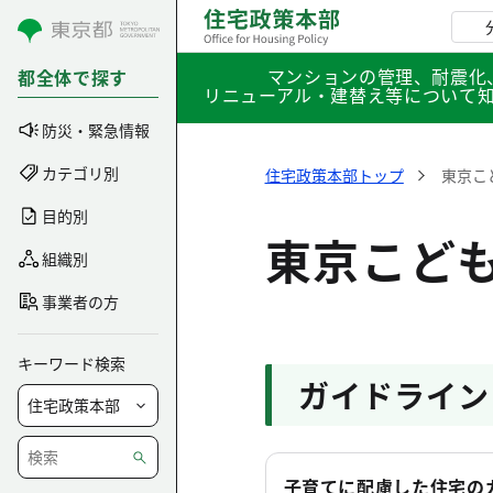
コンテンツにスキップ
マンションの管理、耐震化
都全体で探す
リニューアル・建替え等について
防災・緊急情報
カテゴリ別
住宅政策本部トップ
東京こ
目的別
東京こど
組織別
事業者の方
キーワード検索
ガイドライン
子育てに配慮した住宅の