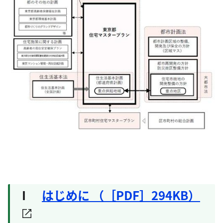
Ⅰ
はじめに （［PDF］294KB）