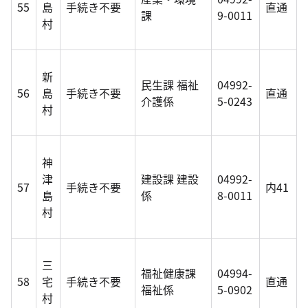
55
島
手続き不要
直通
課
9-0011
村
新
民生課 福祉
04992-
56
島
手続き不要
直通
介護係
5-0243
村
神
津
建設課 建設
04992-
57
手続き不要
内41
島
係
8-0011
村
三
福祉健康課
04994-
58
宅
手続き不要
直通
福祉係
5-0902
村