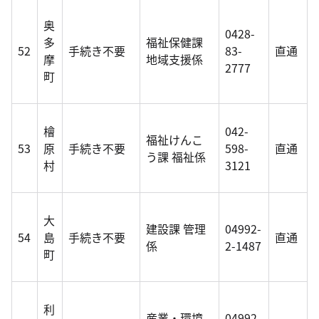
奥
0428-
多
福祉保健課
52
手続き不要
83-
直通
摩
地域支援係
2777
町
檜
042-
福祉けんこ
53
原
手続き不要
598-
直通
う課 福祉係
村
3121
大
建設課 管理
04992-
54
島
手続き不要
直通
係
2-1487
町
利
産業・環境
04992-