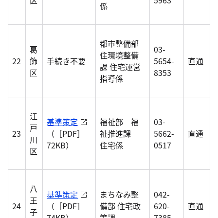
区
5963
係
都市整備部
葛
03-
住環境整備
22
飾
手続き不要
5654-
直通
課 住宅運営
区
8353
指導係
江
基準策定
福祉部 福
03-
戸
23
（［PDF］
祉推進課
5662-
直通
川
72KB）
住宅係
0517
区
八
基準策定
まちなみ整
042-
王
24
（［PDF］
備部 住宅政
620-
直通
子
74KB）
策課
7385