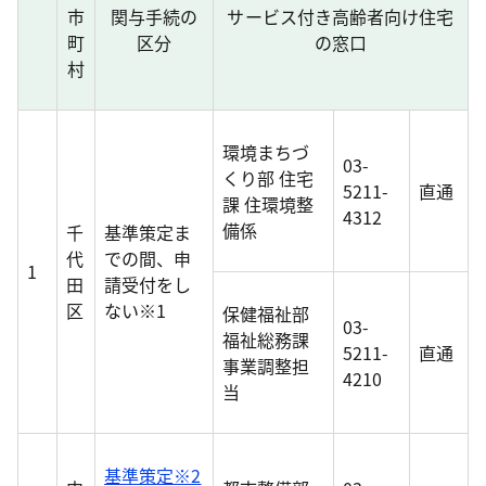
市
関与手続の
サービス付き高齢者向け住宅
町
区分
の窓口
村
環境まちづ
03-
くり部 住宅
5211-
直通
課 住環境整
4312
備係
千
基準策定ま
代
での間、申
1
田
請受付をし
区
ない※1
保健福祉部
03-
福祉総務課
5211-
直通
事業調整担
4210
当
基準策定※2