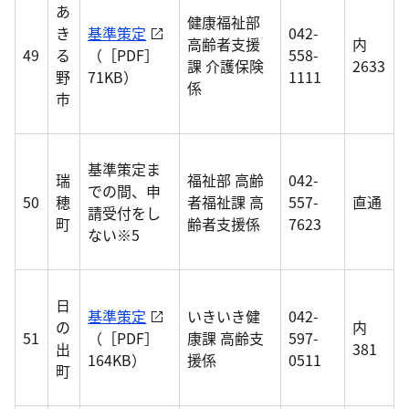
あ
健康福祉部
き
基準策定
042-
高齢者支援
内
49
る
（［PDF］
558-
課 介護保険
2633
野
71KB）
1111
係
市
基準策定ま
瑞
福祉部 高齢
042-
での間、申
50
穂
者福祉課 高
557-
直通
請受付をし
町
齢者支援係
7623
ない※5
日
基準策定
いきいき健
042-
の
内
51
（［PDF］
康課 高齢支
597-
出
381
164KB）
援係
0511
町