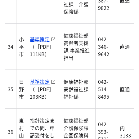
387-
直通
祉課 介護
9822
保険係
健康福祉部
小
基準策定
042-
高齢者支援
34
平
（［PDF］
346-
直通
課 事業推進
市
111KB）
9642
担当
日
基準策定
健康福祉部
042-
35
野
（［PDF］
高齢福祉課
514-
直通
市
203KB）
福祉係
8495
東
指針策定ま
健康福祉部
042-
村
での間、申
介護保険課
内
36
393-
山
請受付をし
企画保険料
3133