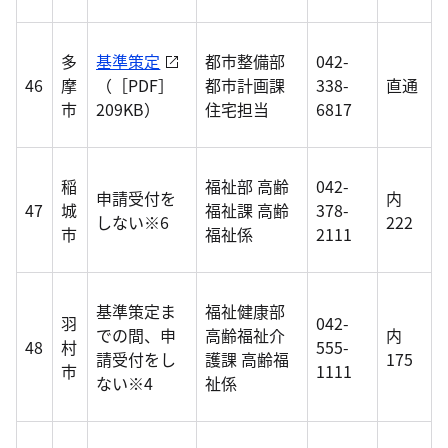
多
基準策定
都市整備部
042-
46
摩
（［PDF］
都市計画課
338-
直通
市
209KB）
住宅担当
6817
稲
福祉部 高齢
042-
申請受付を
内
47
城
福祉課 高齢
378-
しない※6
222
市
福祉係
2111
基準策定ま
福祉健康部
羽
042-
での間、申
高齢福祉介
内
48
村
555-
請受付をし
護課 高齢福
175
市
1111
ない※4
祉係