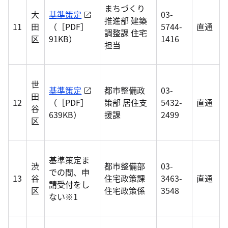
まちづくり
大
基準策定
03-
推進部 建築
11
田
（［PDF］
5744-
直通
調整課 住宅
区
91KB）
1416
担当
世
基準策定
都市整備政
03-
田
12
（［PDF］
策部 居住支
5432-
直通
谷
639KB）
援課
2499
区
基準策定ま
渋
都市整備部
03-
での間、申
13
谷
住宅政策課
3463-
直通
請受付をし
区
住宅政策係
3548
ない※1