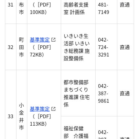
31
布
（［PDF］
高齢者支援
481-
直通
市
100KB）
室 計画係
7149
いきいき生
町
基準策定
042-
活部 いきい
32
田
（［PDF］
724-
直通
き総務課 施
市
72KB）
3291
設整備係
都市整備部
042-
まちづくり
387-
直通
推進課 住宅
9861
係
小
基準策定
金
33
（［PDF］
井
113KB）
市
福祉保健
042-
部 介護福