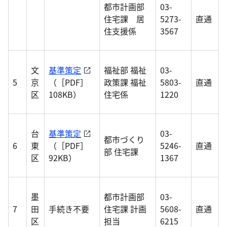
都市計画部
03-
住宅課 居
5273-
直通
住支援係
3567
文
基準策定
福祉部 福祉
03-
5
京
（［PDF］
政策課 福祉
5803-
直通
区
108KB）
住宅係
1220
台
基準策定
03-
都市づくり
6
東
（［PDF］
5246-
直通
部 住宅課
区
92KB）
1367
墨
都市計画部
03-
7
田
手続き不要
住宅課 計画
5608-
直通
区
担当
6215