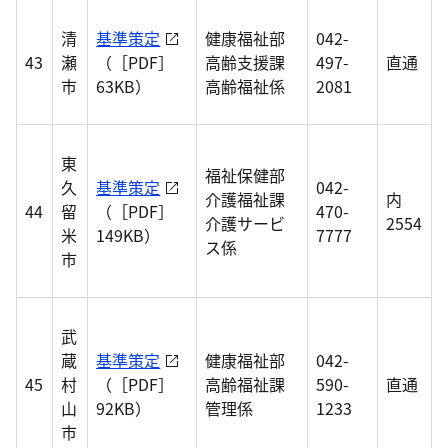
清
基準策定
健康福祉部
042-
43
瀬
（［PDF］
高齢支援課
497-
直通
市
63KB）
高齢福祉係
2081
東
福祉保健部
久
基準策定
042-
介護福祉課
内
44
留
（［PDF］
470-
介護サービ
2554
米
149KB）
7777
ス係
市
武
蔵
基準策定
健康福祉部
042-
45
村
（［PDF］
高齢福祉課
590-
直通
山
92KB）
管理係
1233
市