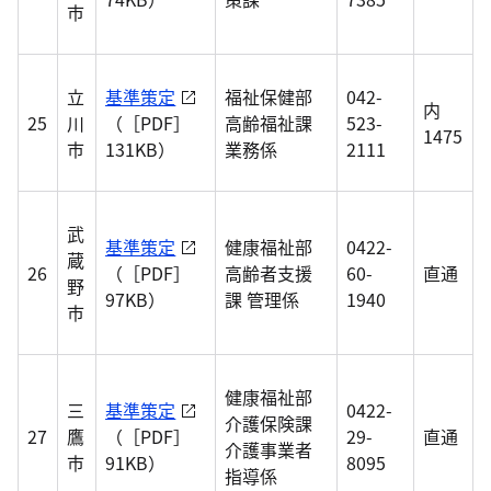
市
立
基準策定
福祉保健部
042-
内
25
川
（［PDF］
高齢福祉課
523-
1475
市
131KB）
業務係
2111
武
基準策定
健康福祉部
0422-
蔵
26
（［PDF］
高齢者支援
60-
直通
野
97KB）
課 管理係
1940
市
健康福祉部
三
基準策定
0422-
介護保険課
27
鷹
（［PDF］
29-
直通
介護事業者
市
91KB）
8095
指導係