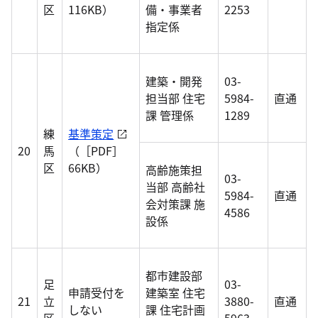
区
116KB）
備・事業者
2253
指定係
建築・開発
03-
担当部 住宅
5984-
直通
課 管理係
1289
練
基準策定
20
馬
（［PDF］
区
66KB）
高齢施策担
03-
当部 高齢社
5984-
直通
会対策課 施
4586
設係
都市建設部
足
03-
申請受付を
建築室 住宅
21
立
3880-
直通
しない
課 住宅計画