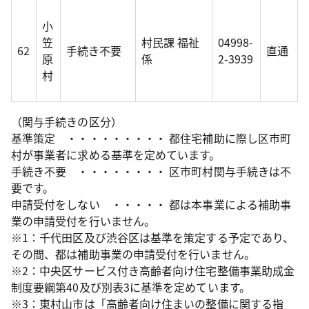
小
笠
村民課 福祉
04998-
62
手続き不要
直通
原
係
2-3939
村
（関与手続きの区分）
基準策定 ・・・・・・・・・ 都住宅補助に際し区市町
村が事業者に求める基準を定めています。
手続き不要 ・・・・・・・・ 区市町村関与手続きは不
要です。
申請受付をしない ・・・・・ 都は本事業による補助事
業の申請受付を行いません。
※1：千代田区及び渋谷区は基準を策定する予定であり、
その間、都は補助事業の申請受付を行いません。
※2：中央区サービス付き高齢者向け住宅整備事業助成金
制度要綱第40及び別表3に基準を定めています。
※3：東村山市は「高齢者向け住まいの整備に関する指