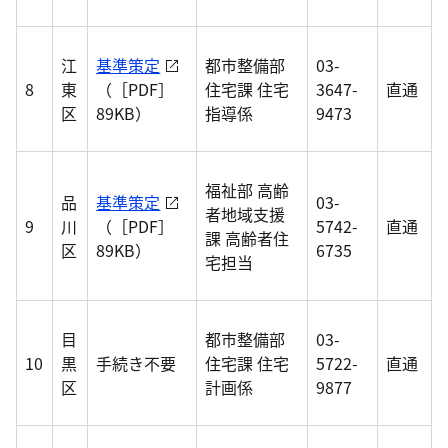
江
基準策定
都市整備部
03-
8
東
（［PDF］
住宅課 住宅
3647-
直通
区
89KB）
指導係
9473
福祉部 高齢
品
基準策定
03-
者地域支援
9
川
（［PDF］
5742-
直通
課 高齢者住
区
89KB）
6735
宅担当
目
都市整備部
03-
10
黒
手続き不要
住宅課 住宅
5722-
直通
区
計画係
9877