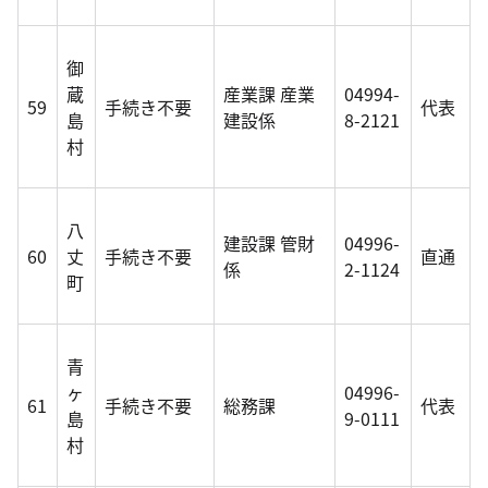
御
蔵
産業課 産業
04994-
59
手続き不要
代表
島
建設係
8-2121
村
八
建設課 管財
04996-
60
丈
手続き不要
直通
係
2-1124
町
青
ヶ
04996-
61
手続き不要
総務課
代表
島
9-0111
村