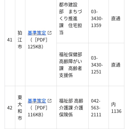
都市建設
部 まちづ
03-
くり推進
3430-
直通
課 住宅担
1359
当
狛
基準策定
41
江
（［PDF］
市
125KB）
福祉保健部
03-
高齢障がい
3430-
直通
課 高齢者
1251
支援係
東
基準策定
福祉部 高齢
042-
大
内
42
（［PDF］
介護課 介護
563-
和
1136
116KB）
保険係
2111
市