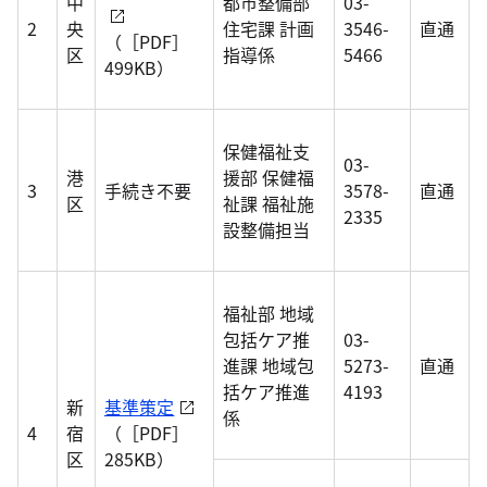
中
都市整備部
03-
2
央
住宅課 計画
3546-
直通
（［PDF］
区
指導係
5466
499KB）
保健福祉支
03-
港
援部 保健福
3
手続き不要
3578-
直通
区
祉課 福祉施
2335
設整備担当
福祉部 地域
包括ケア推
03-
進課 地域包
5273-
直通
括ケア推進
4193
新
基準策定
係
4
宿
（［PDF］
区
285KB）