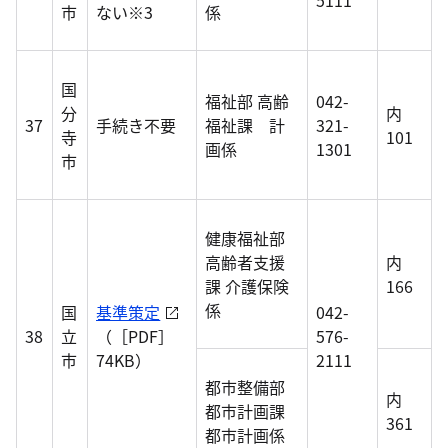
5111
市
ない※3
係
国
福祉部 高齢
042-
分
内
37
手続き不要
福祉課 計
321-
寺
101
画係
1301
市
健康福祉部
高齢者支援
内
課 介護保険
166
係
国
基準策定
042-
38
立
（［PDF］
576-
市
74KB）
2111
都市整備部
内
都市計画課
361
都市計画係