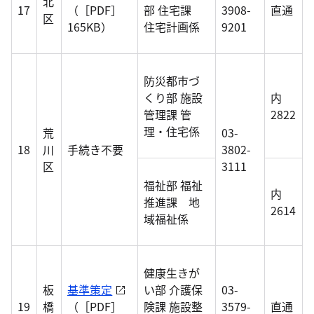
北
17
（［PDF］
部 住宅課
3908-
直通
区
165KB）
住宅計画係
9201
防災都市づ
くり部 施設
内
管理課 管
2822
理・住宅係
荒
03-
18
川
手続き不要
3802-
区
3111
福祉部 福祉
内
推進課 地
2614
域福祉係
健康生きが
板
基準策定
い部 介護保
03-
19
橋
（［PDF］
険課 施設整
3579-
直通