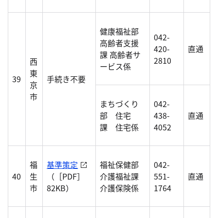
健康福祉部
042-
高齢者支援
420-
直通
課 高齢者サ
2810
西
ービス係
東
39
手続き不要
京
市
まちづくり
042-
部 住宅
438-
直通
課 住宅係
4052
福
基準策定
福祉保健部
042-
40
生
（［PDF］
介護福祉課
551-
直通
市
82KB）
介護保険係
1764