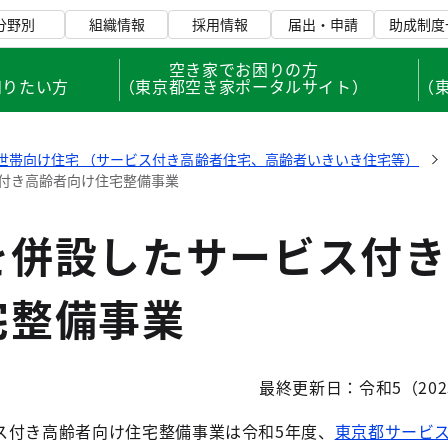
分野別
組織情報
採用情報
届出・申請
助成制度
、
空き家でお困りの方
知りたい方
（東京都空き家ポータルサイト）
（
世帯向け住宅 （サービス付き高齢者住宅、高齢者いきいき住宅等）
付き高齢者向け住宅整備事業
を併設したサービス付き
宅整備事業
最終更新日：令和5（202
ス付き高齢者向け住宅整備事業は令和5年度、
東京都サービ