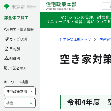
コンテンツにスキップ
マンションの管理、耐震化
都全体で探す
リニューアル・建替え等について
防災・緊急情報
カテゴリ別
住宅政策本部トップ
空き家
目的別
空き家対
組織別
事業者の方
キーワード検索
令和4年度 