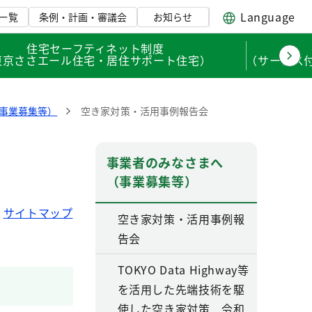
Language
一覧
条例・計画・審議会
お知らせ
住宅セーフティネット制度
東京ささエール住宅・居住サポート住宅）
（サービス
事業募集等）
空き家対策・活用事例報告会
事業者のみなさまへ
（事業募集等）
サイトマップ
空き家対策・活用事例報
告会
TOKYO Data Highway等
を活用した先端技術を駆
使した空き家対策 令和