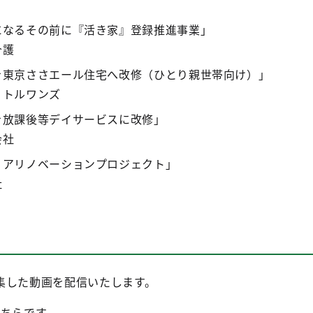
になるその前に『活き家』登録推進事業」
介護
を東京ささエール住宅へ改修（ひとり親世帯向け）」
リトルワンズ
を放課後等デイサービスに改修」
会社
リアリノベーションプロジェクト」
社
集した動画を配信いたします。
こちらです。