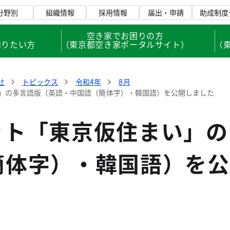
分野別
組織情報
採用情報
届出・申請
助成制度
、
空き家でお困りの方
知りたい方
（東京都空き家ポータルサイト）
（
せ
トピックス
令和4年
8月
」の多言語版（英語・中国語（簡体字）・韓国語）を公開しました
ット「東京仮住まい」の
簡体字）・韓国語）を公