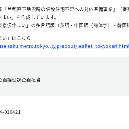
「⾸都直下地震時の仮設住宅不足への対応準備事業」（提案
住まい」を作成しています。
京仮住まい」の多言語版（英語・中国語（簡体字）・韓国
まい」はこちら
seisaku.metro.tokyo.lg.jp/about/leaflet_tokyokari.htm
企画経理課企画担当
4-010421