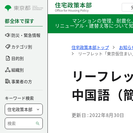
コンテンツにスキップ
マンションの管理、耐震化
都全体で探す
リニューアル・建替え等について
防災・緊急情報
カテゴリ別
住宅政策本部トップ
お知ら
リーフレット「東京仮住まい
目的別
リーフレ
組織別
事業者の方
中国語（
キーワード検索
更新日
2022年8月30日