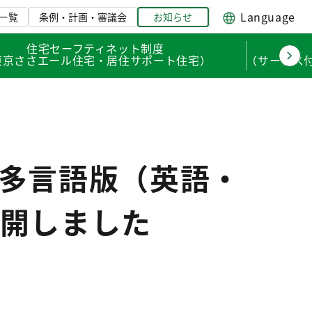
Language
一覧
条例・計画・審議会
お知らせ
住宅セーフティネット制度
東京ささエール住宅・居住サポート住宅）
（サービス
多言語版（英語・
開しました