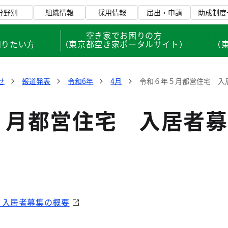
分野別
組織情報
採用情報
届出・申請
助成制度
、
空き家でお困りの方
知りたい方
（東京都空き家ポータルサイト）
（
せ
報道発表
令和6年
4月
令和６年５月都営住宅 入
５月都営住宅 入居者募
 入居者募集の概要