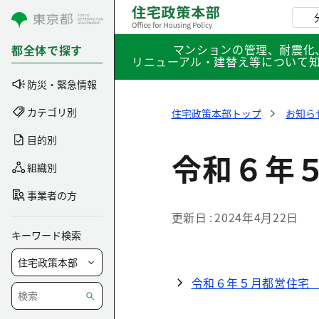
コンテンツにスキップ
マンションの管理、耐震化
都全体で探す
リニューアル・建替え等について
防災・緊急情報
カテゴリ別
住宅政策本部トップ
お知ら
目的別
令和６年
組織別
事業者の方
更新日
2024年4月22日
キーワード検索
令和６年５月都営住宅