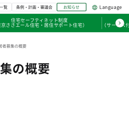
Language
一覧
条例・計画・審議会
お知らせ
住宅セーフティネット制度
東京ささエール住宅・居住サポート住宅）
（サービス
居者募集の概要
集の概要