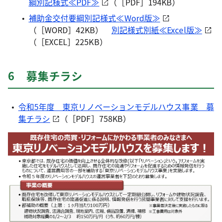
綱別記様式≪PDF≫
（［PDF］194KB）
補助金交付要綱別記様式≪Word版≫
（［WORD］42KB）
別記様式別紙≪Excel版≫
（［EXCEL］225KB）
6 募集チラシ
令和5年度 東京リノベーションモデルハウス事業 募
集チラシ
（［PDF］758KB）