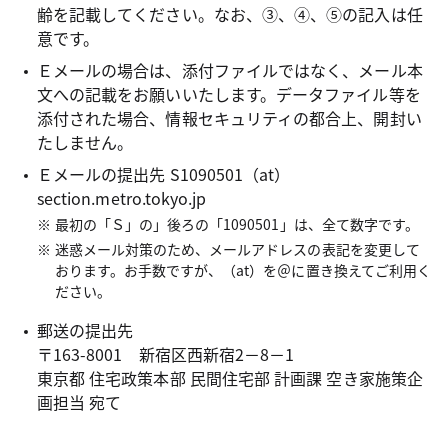
齢を記載してください。なお、③、④、⑤の記入は任
意です。
Ｅメールの場合は、添付ファイルではなく、メール本
文への記載をお願いいたします。データファイル等を
添付された場合、情報セキュリティの都合上、開封い
たしません。
Ｅメールの提出先 S1090501（at）
section.metro.tokyo.jp
最初の「Ｓ」の」後ろの「1090501」は、全て数字です。
迷惑メール対策のため、メールアドレスの表記を変更して
おります。お手数ですが、（at）を＠に置き換えてご利用く
ださい。
郵送の提出先
〒163-8001 新宿区西新宿2－8－1
東京都 住宅政策本部 民間住宅部 計画課 空き家施策企
画担当 宛て