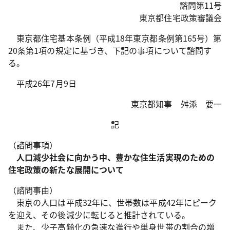
諮問第11号
東京都住宅政策審議会
東京都住宅基本条例（平成18年東京都条例第165号）第
20条第1項の規定に基づき、下記の事項について諮問す
る。
平成26年7月9日
東京都知事 舛添 要一
記
（諮問事項）
人口減少社会に向かう中、豊かな住生活実現のための
住宅政策の新たな展開について
（諮問事由）
東京の人口は平成32年に、世帯数は平成42年にピーク
を迎え、その後減少に転じると推計されている。
また、少子高齢化の急速な進行や単身世帯の割合の増