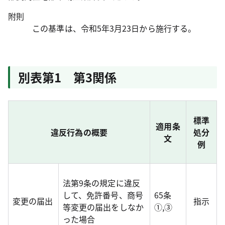
附則
この基準は、令和5年3月23日から施行する。
別表第1 第3関係
標準
適用条
違反行為の概要
処分
文
例
法第9条の規定に違反
して、免許番号、商号
65条
変更の届出
指示
等変更の届出をしなか
①,③
った場合