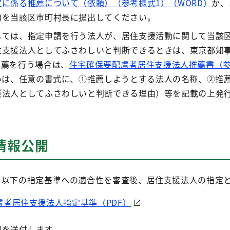
に係る推薦について（依頼）（参考様式1）（WORD）
か、
類を当該区市町村長に提出してください。
しては、指定申請を行う法人が、居住支援活動に関して当該
住支援法人としてふさわしいと判断できるときは、東京都知
推薦を行う場合は、
住宅確保要配慮者居住支援法人推薦書（参
いは、任意の書式に、①推薦しようとする法人の名称、②推
援法人としてふさわしいと判断できる理由）等を記載の上発
び情報公開
、以下の指定基準への適合性を審査後、居住支援法人の指定
者居住支援法人指定基準（PDF）
知を送付します。