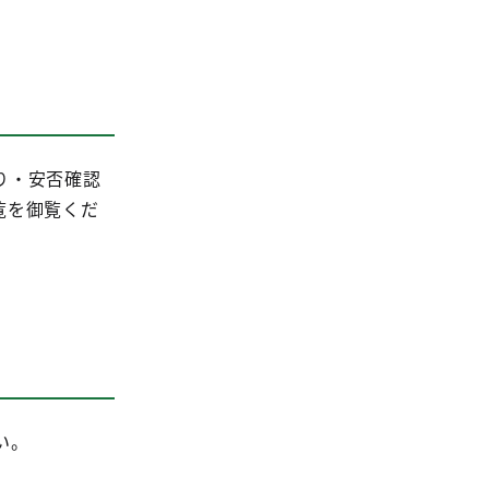
り・安否確認
覧を御覧くだ
い。