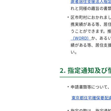
慮者居住支援法人指定
れと同様の趣旨の書
区市町村におかれま
携実績がある等、居
うことができます。
（WORD）
か、ある
績がある等、居住支
い。
2. 指定通知及
申請書類等について
東京都住宅確保要配慮
指定の際は、指定通