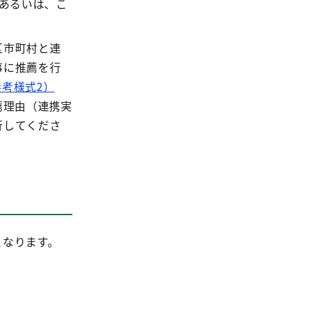
あるいは、こ
区市町村と連
事に推薦を行
考様式2）
薦理由（連携実
行してくださ
となります。