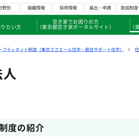
分野別
組織情報
採用情報
届出・申請
助成制度
、
空き家でお困りの方
知りたい方
（東京都空き家ポータルサイト）
（
ーフティネット制度（東京ささエール住宅・居住サポート住宅）
法人
制度の紹介