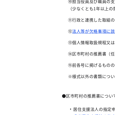
⑩担当役員及び職員の支
（少なくとも1年以上の
⑪行政と連携した取組の
⑫
法人等が欠格事項に該
⑬個人情報取扱規程又は
⑭区市町村の推薦書（任
⑮前各号に掲げるものの
※様式以外の書類につい
●区市町村の推薦書につい
居住支援法人の指定