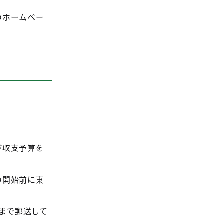
のホームペー
び収支予算を
の開始前に東
」まで郵送して