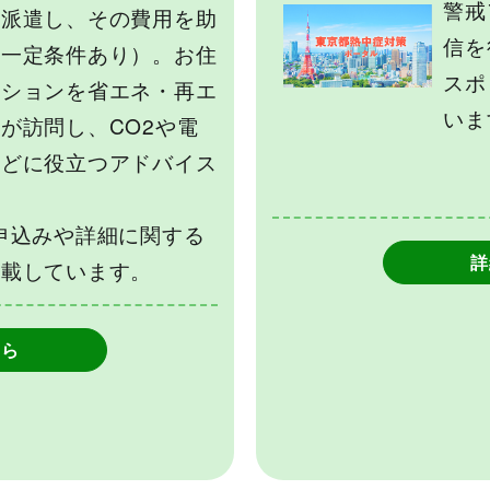
警戒
を派遣し、その費用を助
信を
（一定条件あり）。お住
スポ
ンションを省エネ・再エ
いま
が訪問し、CO2や電
などに役立つアドバイス
。
申込みや詳細に関する
詳
掲載しています。
ちら