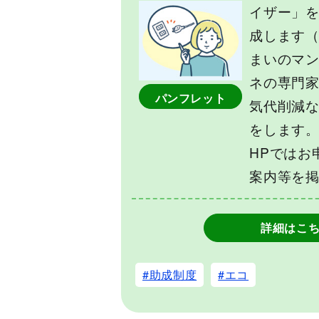
イザー」
成します
まいのマ
ネの専門家
パンフレット
気代削減
をします
HPではお
案内等を
詳細はこ
#助成制度
#エコ