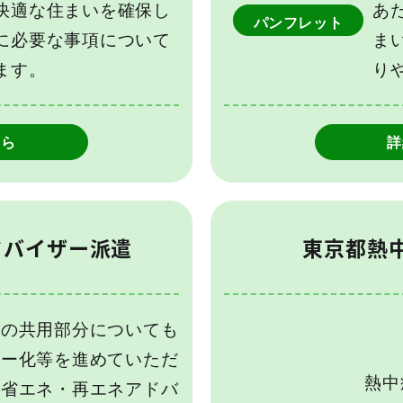
快適な住まいを確保し
あ
パンフレット
に必要な事項について
ま
ます。
り
ちら
詳
ドバイザー派遣
東京都熱
ンの共用部分についても
ギー化等を進めていただ
熱中
「省エネ・再エネアドバ