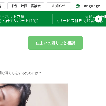
Language
覧
条例・計画・審議会
お知らせ
ティネット制度
高齢者世帯
宅・居住サポート住宅）
（サービス付き高齢者住宅
住まいの困りごと相談
適な暮らしをするためには？