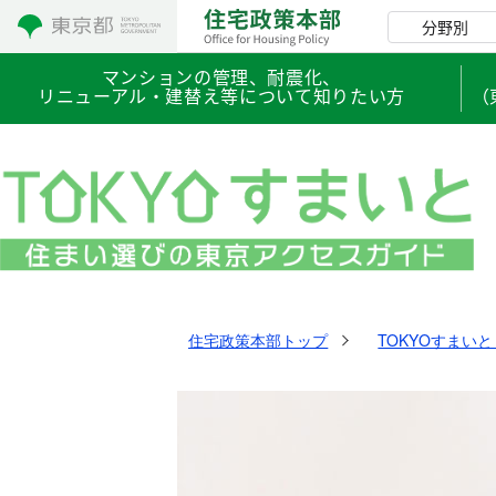
コンテンツにスキップ
分野別
マンションの管理、耐震化、
リニューアル・建替え等について知りたい方
（
住宅政策本部トップ
TOKYOすまい