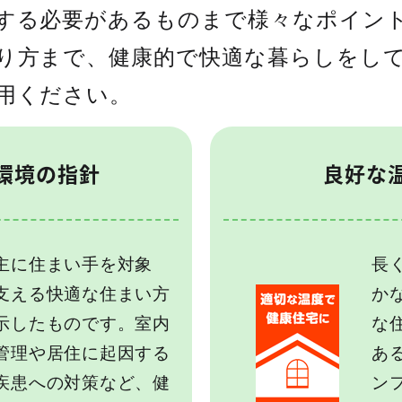
する必要があるものまで様々なポイン
り方まで、健康的で快適な暮らしをし
用ください。
環境の指針
良好な
主に住まい手を対象
長
支える快適な住まい方
か
示したものです。室内
な
管理や居住に起因する
あ
疾患への対策など、健
ン