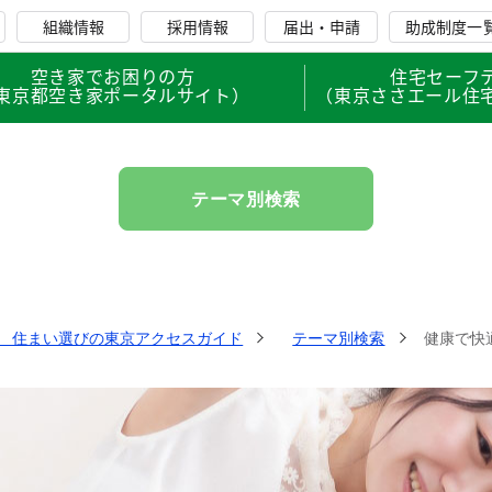
組織情報
採用情報
届出・申請
助成制度一
空き家でお困りの方
住宅セーフ
東京都空き家ポータルサイト）
（東京ささエール住
テーマ別検索
と 住まい選びの東京アクセスガイド
テーマ別検索
健康で快