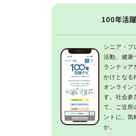
100年活
シニア・プ
活動、健康
ランティア
かけとなる
オンライン
す。社会参
て、ご近所
ントに、気
か。