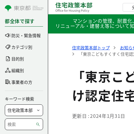
コンテンツにスキップ
マンションの管理、耐震化
都全体で探す
リニューアル・建替え等について
防災・緊急情報
カテゴリ別
住宅政策本部トップ
お知ら
「東京こどもすくすく住宅認
目的別
「東京こ
組織別
事業者の方
け認定住
キーワード検索
更新日
2024年1月31日