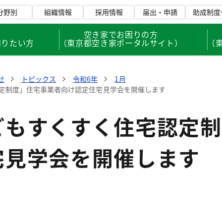
分野別
組織情報
採用情報
届出・申請
助成制度
、
空き家でお困りの方
知りたい方
（東京都空き家ポータルサイト）
（
せ
トピックス
令和6年
1月
定制度」住宅事業者向け認定住宅見学会を開催します
どもすくすく住宅認定制
宅見学会を開催します