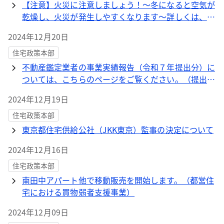
【注意】火災に注意しましょう！～冬になると空気が
乾燥し、火災が発生しやすくなります～詳しくは、
「すまいのひろば 2024年(令和6年)12月号」(P.2)を
2024年12月20日
ご覧ください。
住宅政策本部
不動産鑑定業者の事業実績報告（令和７年提出分）に
ついては、こちらのページをご覧ください。（提出期
間 令和７年1月６日（月）～令和7年1月31日
2024年12月19日
（金））
住宅政策本部
東京都住宅供給公社（JKK東京）監事の決定について
2024年12月16日
住宅政策本部
南田中アパート他で移動販売を開始します。（都営住
宅における買物弱者支援事業）
2024年12月09日