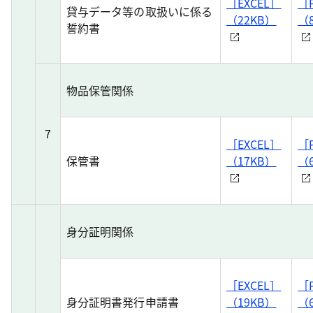
［EXCEL］
［
貸与データ等の取扱いに係る
（22KB）
（
誓約書
物品保管関係
7
［EXCEL］
［
保管書
（17KB）
（6
身分証明関係
［EXCEL］
［
身分証明書発行申請書
（19KB）
（