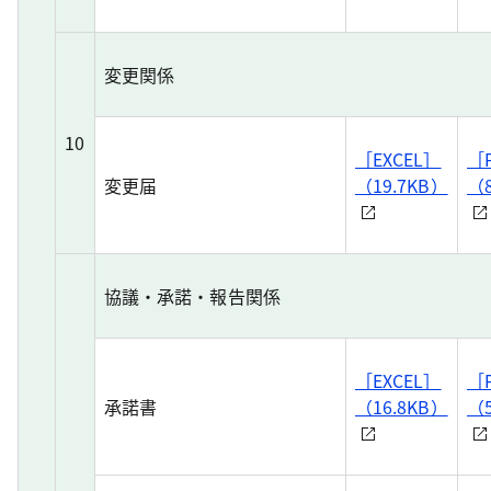
変更関係
10
［EXCEL］
［
変更届
（19.7KB）
（
協議・承諾・報告関係
［EXCEL］
［
承諾書
（16.8KB）
（