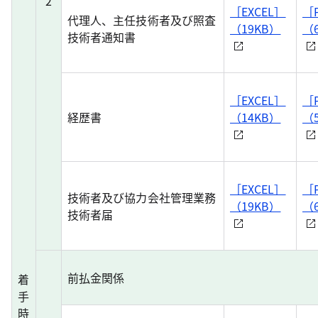
2
［EXCEL］
［
代理人、主任技術者及び照査
（19KB）
（6
技術者通知書
［EXCEL］
［
経歴書
（14KB）
（
［EXCEL］
［
技術者及び協力会社管理業務
（19KB）
（6
技術者届
前払金関係
着
手
時