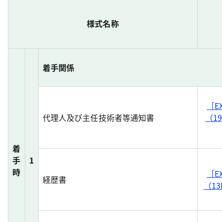
様式名称
着手関係
［E
代理人及び主任技術者等通知書
（19
着
手
1
時
［E
経歴書
（13