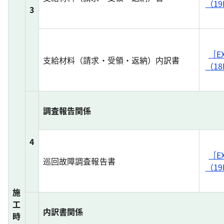
（19
3
［E
支給材料（請求・受領・返納）内訳書
（18
調査報告関係
4
［E
巡回故障調査報告書
（19
施
工
内訳書関係
時