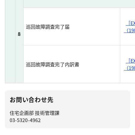
［E
巡回故障調査完了届
（19
8
［E
巡回故障調査完了内訳書
（19
お問い合わせ先
住宅企画部 技術管理課
03-5320-4962