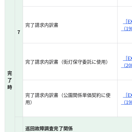
［E
完了請求内訳書
（19
7
［E
完了請求内訳書（街灯保守委託に使用）
（20
完
了
時
完了請求内訳書（公園関係単価契約に使
［E
用）
（19
巡回故障調査完了関係