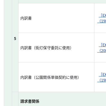
［E
内訳書
（19
5
［E
内訳書（街灯保守委託に使用）
（20
［E
内訳書（公園関係単価契約に使用）
（19
請求書関係