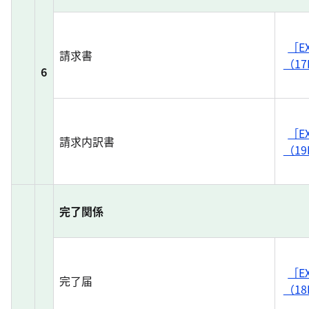
［E
請求書
（17
6
［E
請求内訳書
（19
完了関係
［E
完了届
（18