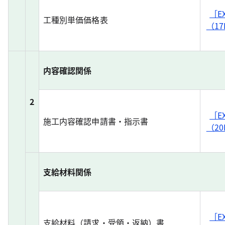
［E
工種別単価価格表
（17
内容確認関係
2
［E
施工内容確認申請書・指示書
（20
支給材料関係
［E
支給材料（請求・受領・返納）書