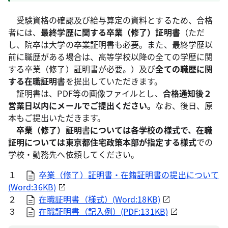
受験資格の確認及び給与算定の資料とするため、合格
者には、
最終学歴に関する卒業（修了）証明書
（ただ
し、院卒は大学の卒業証明書も必要。また、最終学歴以
前に職歴がある場合は、高等学校以降の全ての学歴に関
する卒業（修了）証明書が必要。）及び
全ての職歴に関
する在職証明書
を提出していただきます。
証明書は、PDF等の画像ファイルとし、
合格通知後２
営業日以内にメールでご提出ください。
なお、後日、原
本もご提出いただきます。
卒業（修了）証明書については各学校の様式で、在職
証明については東京都住宅政策本部が指定する様式
での
学校・勤務先へ依頼してください。
１
卒業（修了）証明書・在籍証明書の提出について
(Word:36KB)
２
在職証明書（様式）(Word:18KB)
３
在職証明書（記入例）(PDF:131KB)