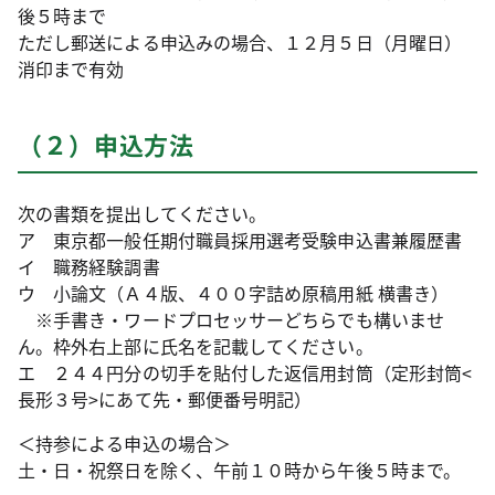
後５時まで
ただし郵送による申込みの場合、１２月５日（月曜日）
消印まで有効
（２）申込方法
次の書類を提出してください。
ア 東京都一般任期付職員採用選考受験申込書兼履歴書
イ 職務経験調書
ウ 小論文（Ａ４版、４００字詰め原稿用紙 横書き）
※手書き・ワードプロセッサーどちらでも構いませ
ん。枠外右上部に氏名を記載してください。
エ ２４４円分の切手を貼付した返信用封筒（定形封筒<
長形３号>にあて先・郵便番号明記）
＜持参による申込の場合＞
土・日・祝祭日を除く、午前１０時から午後５時まで。