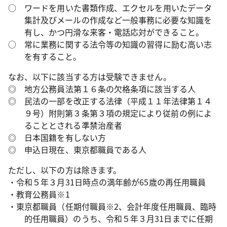
○ ワードを用いた書類作成、エクセルを用いたデータ
集計及びメールの作成など一般事務に必要な知識を
有し、かつ円滑な来客・電話応対ができること。
○ 常に業務に関する法令等の知識の習得に励む高い志
を有すること。
なお、以下に該当する方は受験できません。
◎ 地方公務員法第１６条の欠格条項に該当する人
◎ 民法の一部を改正する法律（平成１１年法律第１４
９号）附則第３条第３項の規定により従前の例によ
ることとされる準禁治産者
◎ 日本国籍を有しない方
◎ 申込日現在、東京都職員である人
ただし、以下の方は除きます。
・令和５年３月31日時点の満年齢が65歳の再任用職員
・教育公務員※1
・東京都職員（任期付職員※2、会計年度任用職員、臨時
的任用職員）のうち、令和５年３月31日までに任期