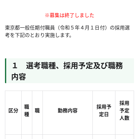
※募集は終了しました
東京都一般任期付職員（令和５年４月１日付）の採用選
考を下記のとおり実施します。
１ 選考職種、採用予定及び職務
内容
採用
職
採用予
区分
職
勤務内容
予定
種
定日
人数