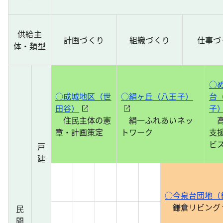
供給主
計画づくり
組織づくり
仕事づ
体・類型
○
○成城地区（世
○絹ヶ丘（八王子）
台
田谷）
子
住民主体の憲
絹一ふれあいネッ
高
章・計画策定
トワーク
支
ビ
戸
建
○今泉台団地（
鎌倉リビング
民
間