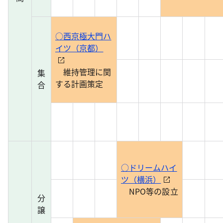
○西京極大門ハ
イツ（京都）
維持管理に関
集
する計画策定
合
○ドリームハイ
ツ（横浜）
NPO等の設立
分
譲