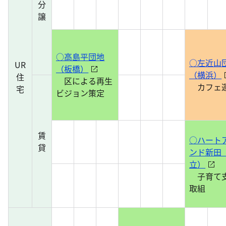
分
譲
○高島平団地
○左近山
UR
（板橋）
（横浜）
住
区による再生
カフェ
宅
ビジョン策定
賃
○ハート
貸
ンド新田
立）
子育て
取組