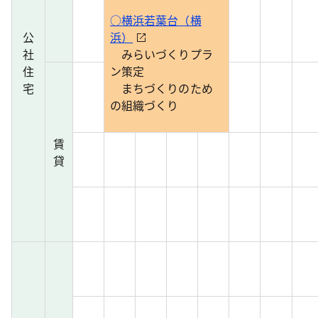
○横浜若葉台（横
公
浜）
社
みらいづくりプラ
住
ン策定
宅
まちづくりのため
の組織づくり
賃
貸