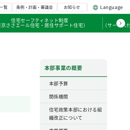
Language
一覧
条例・計画・審議会
お知らせ
住宅セーフティネット制度
東京ささエール住宅・居住サポート住宅）
（サービス
本部事業の概要
本部予算
関係機関
住宅政策本部における組
織改正について