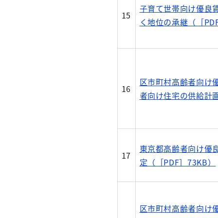
子育て世帯向け優良
15
く地位の承継（［PDF
区市町村高齢者向け
16
者向け住宅の供給計画
東京都高齢者向け優
17
定（［PDF］73KB）
区市町村高齢者向け