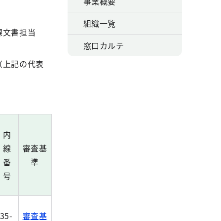
事業概要
組織一覧
課文書担当
窓口カルテ
（上記の代表
内
線
審査基
番
準
号
35-
審査基