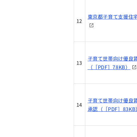
東京都子育て支援住宅
12
子育て世帯向け優良
13
（［PDF］78KB）
子育て世帯向け優良
14
承認（［PDF］83KB