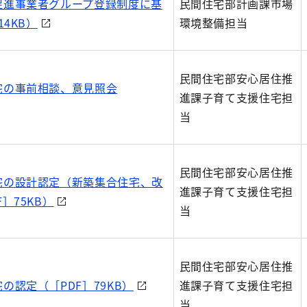
促進事業者グループ登録制度に基
民間住宅部計画課市場
14KB）
環境整備担当
民間住宅部安心居住推
宅の事前相談、意見照会
進課子育て支援住宅担
当
民間住宅部安心居住推
宅の設計認定（新築集合住宅、改
進課子育て支援住宅担
］75KB）
当
民間住宅部安心居住推
の認定（［PDF］79KB）
進課子育て支援住宅担
当