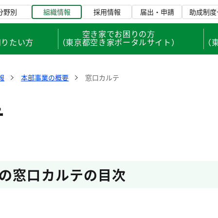
分野別
組織情報
採用情報
届出・申請
助成制度
、
空き家でお困りの方
知りたい方
（東京都空き家ポータルサイト）
（
報
本部事業の概要
窓口カルテ
テ
の窓口カルテの目次