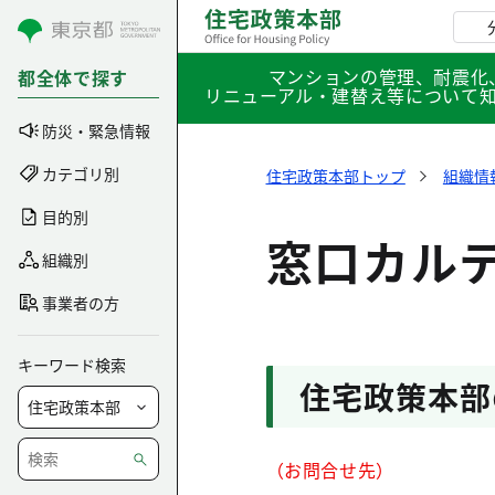
コンテンツにスキップ
マンションの管理、耐震化
都全体で探す
リニューアル・建替え等について
防災・緊急情報
カテゴリ別
住宅政策本部トップ
組織情
目的別
窓口カル
組織別
事業者の方
キーワード検索
住宅政策本部
（お問合せ先）