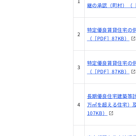
1
継の承認（町村）（［P
特定優良賃貸住宅の
2
（［PDF］87KB）
特定優良賃貸住宅の
3
（［PDF］87KB）
長期優良住宅建築等計
4
万㎡を超える住宅）及
107KB）