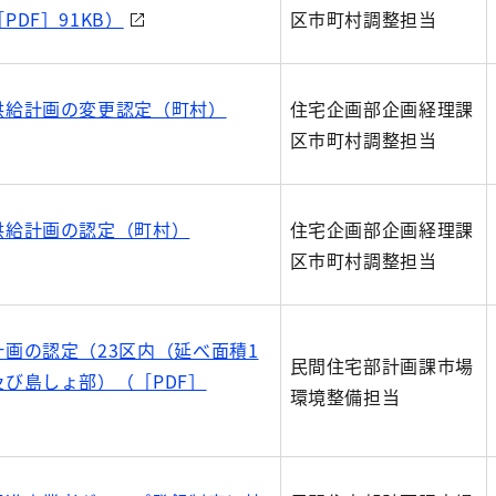
DF］91KB）
区市町村調整担当
供給計画の変更認定（町村）
住宅企画部企画経理課
区市町村調整担当
供給計画の認定（町村）
住宅企画部企画経理課
区市町村調整担当
画の認定（23区内（延べ面積1
民間住宅部計画課市場
び島しょ部）（［PDF］
環境整備担当