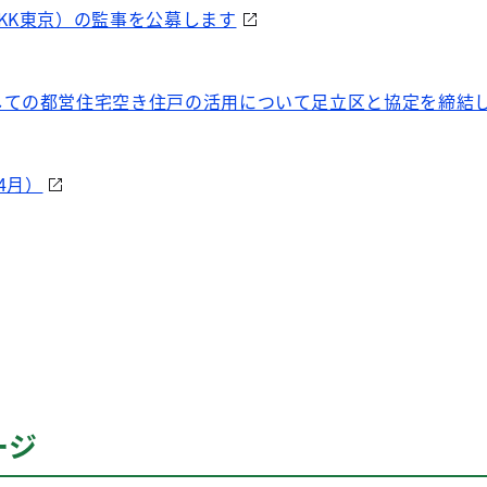
KK東京）の監事を公募します
しての都営住宅空き住戸の活用について足立区と協定を締結
4月）
ージ