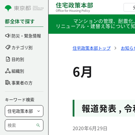
コンテンツにスキップ
マンションの管理、耐震化
都全体で探す
リニューアル・建替え等について
防災・緊急情報
カテゴリ別
住宅政策本部トップ
お知ら
目的別
6月
組織別
事業者の方
キーワード検索
報道発表
,
令
2020年6月29日