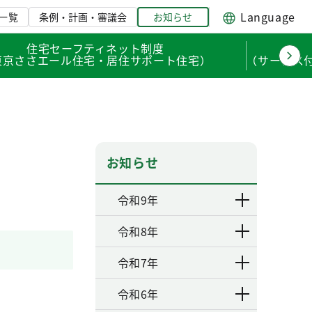
Language
一覧
条例・計画・審議会
お知らせ
住宅セーフティネット制度
東京ささエール住宅・居住サポート住宅）
（サービス
お知らせ
令和9年
令和8年
令和7年
令和6年