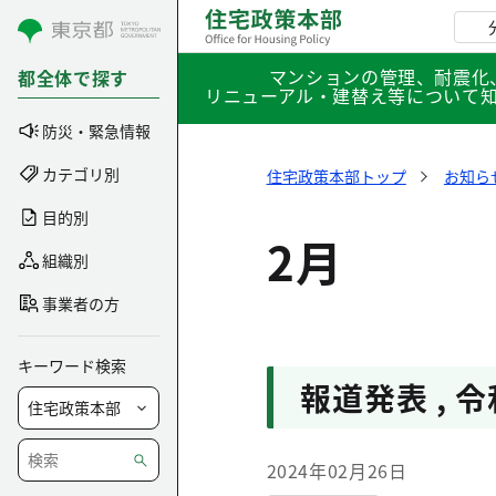
コンテンツにスキップ
マンションの管理、耐震化
都全体で探す
リニューアル・建替え等について
防災・緊急情報
カテゴリ別
住宅政策本部トップ
お知ら
目的別
2月
組織別
事業者の方
キーワード検索
報道発表
,
令
2024年02月26日