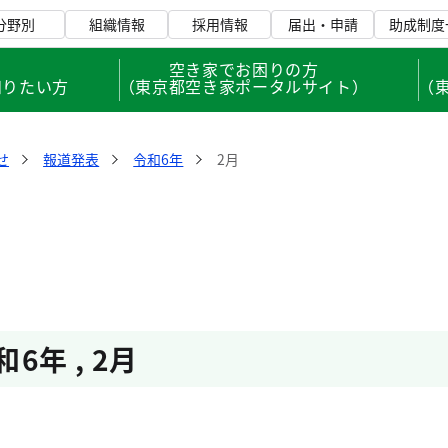
分野別
組織情報
採用情報
届出・申請
助成制度
、
空き家でお困りの方
知りたい方
（東京都空き家ポータルサイト）
（
せ
報道発表
令和6年
2月
和6年
,
2月