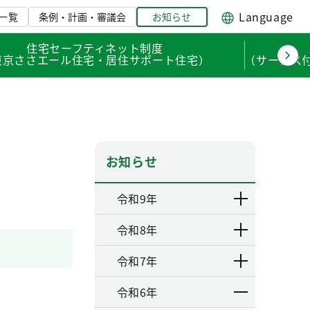
Language
一覧
条例・計画・審議会
お知らせ
住宅セーフティネット制度
東京ささエール住宅・居住サポート住宅）
（サービス
お知らせ
令和9年
令和8年
令和7年
令和6年