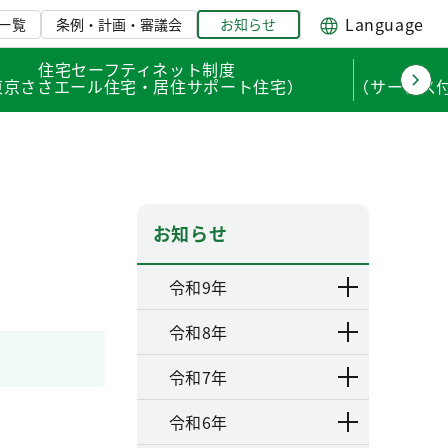
Language
一覧
条例・計画・審議会
お知らせ
住宅セーフティネット制度
東京ささエール住宅・居住サポート住宅）
（サービス
お知らせ
令和9年
令和8年
令和7年
令和6年