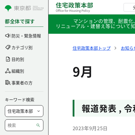
コンテンツにスキップ
マンションの管理、耐震化
都全体で探す
リニューアル・建替え等について
防災・緊急情報
カテゴリ別
住宅政策本部トップ
お知ら
目的別
9月
組織別
事業者の方
キーワード検索
報道発表
,
令
2023年9月25日