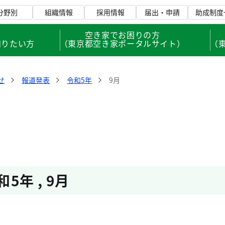
分野別
組織情報
採用情報
届出・申請
助成制度
、
空き家でお困りの方
知りたい方
（東京都空き家ポータルサイト）
（
せ
報道発表
令和5年
9月
和5年
,
9月