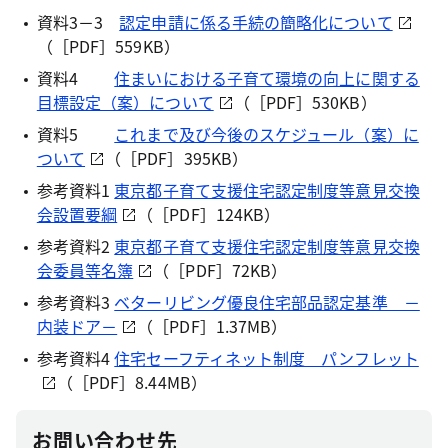
資料3－3
認定申請に係る手続の簡略化について
（［PDF］559KB）
資料4
住まいにおける子育て環境の向上に関する
目標設定（案）について
（［PDF］530KB）
資料5
これまで及び今後のスケジュール（案）に
ついて
（［PDF］395KB）
参考資料1
東京都子育て支援住宅認定制度等意見交換
会設置要綱
（［PDF］124KB）
参考資料2
東京都子育て支援住宅認定制度等意見交換
会委員等名簿
（［PDF］72KB）
参考資料3
ベターリビング優良住宅部品認定基準 －
内装ドア－
（［PDF］1.37MB）
参考資料4
住宅セーフティネット制度 パンフレット
（［PDF］8.44MB）
お問い合わせ先