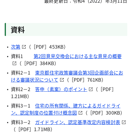
最終更新日：令和4（2022）年3月11日
資料
次第
（［PDF］453KB）
資料1
第2回意見交換会における主な意見の概要
（［PDF］384KB）
資料2－1
東京都住宅政策審議会第3回企画部会にお
ける審議状況について
（［PDF］761KB）
資料2－2
答申（素案）のポイント
（［PDF］
1.21MB）
資料3－1
住宅の所有関係、建方によるガイドライ
ン、認定制度の位置付け概念図
（［PDF］300KB）
資料3－2
ガイドライン、認定基準改定内容検討表
（［PDF］1.71MB）