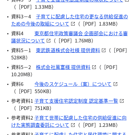
（［PDF］1.33MB）
資料3－4
子育てに配慮した住宅の更なる供給促進の
ための今後の取組について
（［PDF］1.83MB）
資料4
東京都住宅政策審議会 企画部会における審
議状況について
（［PDF］1.76MB）
資料5－1
東武鉄道株式会社様 提供資料
（［PDF］
528KB）
資料5－2
株式会社萬富様 提供資料
（［PDF］
10.20MB）
資料6
今後のスケジュール（案）について
（［PDF］550KB）
参考資料1
子育て支援住宅認定制度 認定基準一覧
（［PDF］751KB）
参考資料2
子育て世帯に配慮した住宅の供給促進に向
けた実態調査委託について
（［PDF］1.23MB）
参考資料3
子育てに配慮した住宅と居住環境に関する