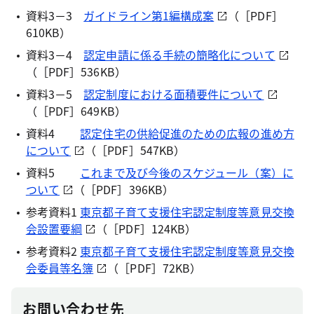
資料3－3
ガイドライン第1編構成案
（［PDF］
610KB）
資料3－4
認定申請に係る手続の簡略化について
（［PDF］536KB）
資料3－5
認定制度における面積要件について
（［PDF］649KB）
資料4
認定住宅の供給促進のための広報の進め方
について
（［PDF］547KB）
資料5
これまで及び今後のスケジュール（案）に
ついて
（［PDF］396KB）
参考資料1
東京都子育て支援住宅認定制度等意見交換
会設置要綱
（［PDF］124KB）
参考資料2
東京都子育て支援住宅認定制度等意見交換
会委員等名簿
（［PDF］72KB）
お問い合わせ先