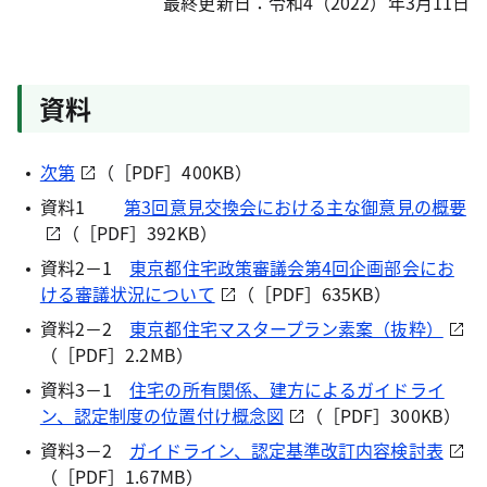
最終更新日：令和4（2022）年3月11日
資料
次第
（［PDF］400KB）
資料1
第3回意見交換会における主な御意見の概要
（［PDF］392KB）
資料2－1
東京都住宅政策審議会第4回企画部会にお
ける審議状況について
（［PDF］635KB）
資料2－2
東京都住宅マスタープラン素案（抜粋）
（［PDF］2.2MB）
資料3－1
住宅の所有関係、建方によるガイドライ
ン、認定制度の位置付け概念図
（［PDF］300KB）
資料3－2
ガイドライン、認定基準改訂内容検討表
（［PDF］1.67MB）