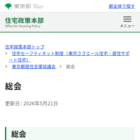
都全体で探す
住宅政策本部トップ
住宅セーフティネット制度（東京ささエール住宅・居住サポ
ート住宅）
東京都居住支援協議会
総会
総会
更新日
2026年5月21日
総会