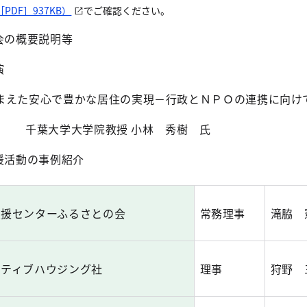
PDF］937KB）
でご確認ください。
会の概要説明等
演
えた安心で豊かな居住の実現－行政とＮＰＯの連携に向け
千葉大学大学院教授 小林 秀樹 氏
援活動の事例紹介
支援センターふるさとの会
常務理事
滝脇 
クティブハウジング社
理事
狩野 