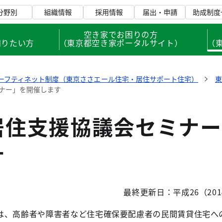
分野別
組織情報
採用情報
届出・申請
助成制度
、
空き家でお困りの方
知りたい方
（東京都空き家ポータルサイト）
（
ーフティネット制度（東京ささエール住宅・居住サポート住宅）
ナー」を開催します
居住支援協議会セミナー
す
最終更新日：平成26（201
、高齢者や障害者など住宅確保要配慮者の民間賃貸住宅へ