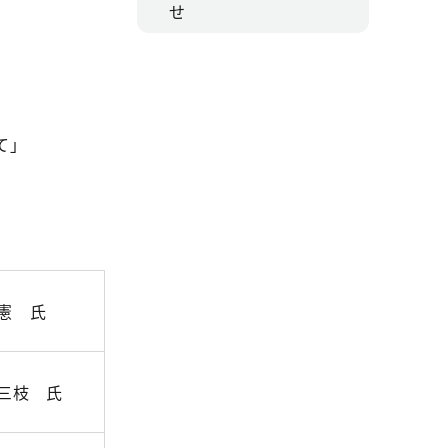
せ
て」
憲 氏
三枝 氏