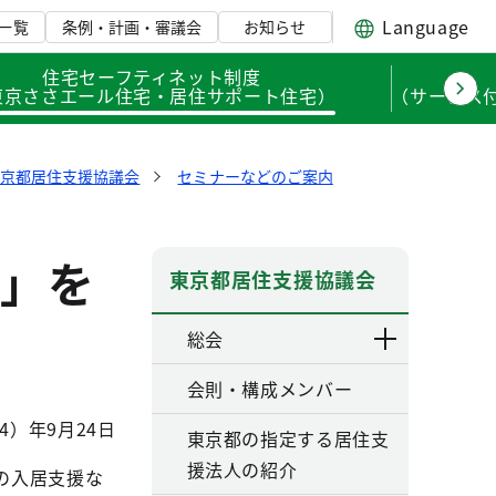
Language
一覧
条例・計画・審議会
お知らせ
住宅セーフティネット制度
東京ささエール住宅・居住サポート住宅）
（サービス
東京都居住支援協議会
セミナーなどのご案内
」を
東京都居住支援協議会
総会
会則・構成メンバー
4）年9月24日
東京都の指定する居住支
援法人の紹介
の入居支援な