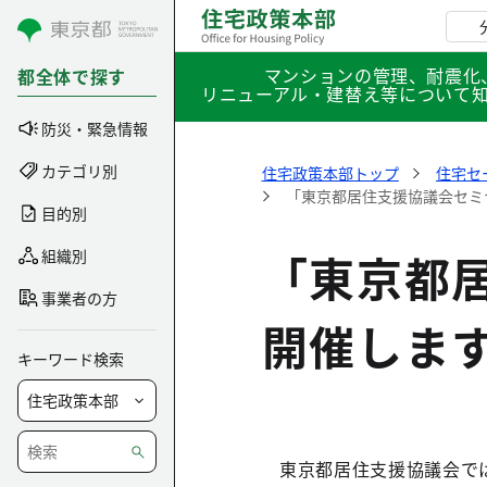
コンテンツにスキップ
マンションの管理、耐震化
都全体で探す
リニューアル・建替え等について
防災・緊急情報
カテゴリ別
住宅政策本部トップ
住宅セ
「東京都居住支援協議会セミ
目的別
「東京都
組織別
事業者の方
開催しま
キーワード検索
東京都居住支援協議会では