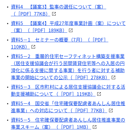
資料4 【議案3】監事の選任について（案）
（［PDF］77KB）
資料5 【議案4】平成27年度事業計画（案）について
（案）（［PDF］189KB）
資料5－1 セミナーの概要（7月）（［PDF］
110KB）
資料5－2 重層的住宅セーフティネット構築支援事業
（居住支援協議会が行う民間賃貸住宅等への入居の円
滑化に係る支援に関する事業）を行う者に対する補助
事業の開始についての公示（［PDF］278KB）
資料5－3 区市町村による居住支援協議会に対する活
動支援補助について（［PDF］119KB）
資料5－4 国交省「住宅確保要配慮者あんしん居住推
進事業」への対応について（［PDF］77KB）
資料5－5 住宅確保要配慮者あんしん居住推進事業の
事業スキーム（案）（［PDF］1MB）