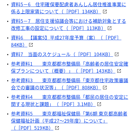
資料5－6 住宅確保要配慮者あんしん居住推進事業に
係る上限家賃について（［PDF］134KB）
資料5－7 居住支援協議会等における補助対象とする
改修工事の設定について（［PDF］113KB）
資料6 【議案5】平成27年度予算（案）（［PDF］
84KB）
資料7 当面のスケジュール（［PDF］104KB）
参考資料1 東京都都市整備局「高齢者の居住安定確
保プランについて（概要）」（［PDF］143KB）
参考資料3 東京都都市整備局「東京都住宅政策審議
会での審議の状況等」（［PDF］808KB）
参考資料4 東京都都市整備局「都民の居住の安定に
関する現状と課題」（［PDF］3.1MB）
参考資料5 東京都福祉保健局「第6期 東京都高齢者
保健福祉計画（平成27～29年度）について」
（［PDF］519KB）