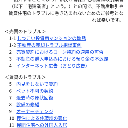
（以下「宅建業者」という。）との間で、不動産取引や
賃貸住宅のトラブルに巻き込まれないためのご参考とな
れば幸いです。
＜売買のトラブル＞
1-1
しつこい投資用マンションの勧誘
1-2
不動産の売却トラブル相談事例
2
売買契約におけるローン特約の適用の可否
3
不動産の購入申込みにおける預り金の不返還
4
インターネット広告（おとり広告）
＜賃貸のトラブル＞
5
内見をしないで契約
6
ペット不可の契約
7
退去時の原状回復
8
設備の修繕
9
オーナーチェンジ
10
民泊による住環境の悪化
11
民間住宅への外国人入居