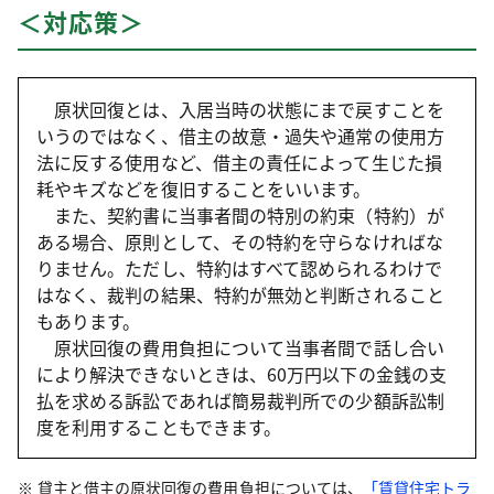
＜対応策＞
原状回復とは、入居当時の状態にまで戻すことを
いうのではなく、借主の故意・過失や通常の使用方
法に反する使用など、借主の責任によって生じた損
耗やキズなどを復旧することをいいます。
また、契約書に当事者間の特別の約束（特約）が
ある場合、原則として、その特約を守らなければな
りません。ただし、特約はすべて認められるわけで
はなく、裁判の結果、特約が無効と判断されること
もあります。
原状回復の費用負担について当事者間で話し合い
により解決できないときは、60万円以下の金銭の支
払を求める訴訟であれば簡易裁判所での少額訴訟制
度を利用することもできます。
貸主と借主の原状回復の費用負担については、
「賃貸住宅トラ