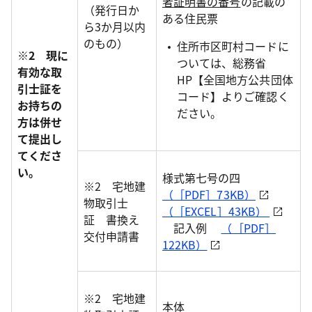
者証明書の番号
の記載の
（発行日か
ある住民票
ら3か月以内
のもの）
住所市区町村コードに
※2 現に
ついては、総務省
有効な取
HP【全国地方公共団体
引士証を
コード】よりご確認く
お持ちの
ださい。
方は併せ
て提出し
てくださ
い。
様式第七号の四
※2 宅地建
（［PDF］73KB）
物取引士
（［EXCEL］43KB）
証 書換え
記入例
（［PDF］
交付申請書
122KB）
※2 宅地建
本体