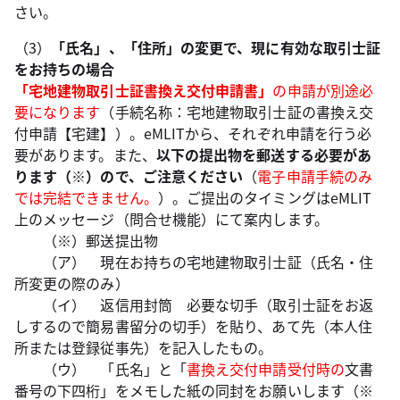
さい。
（3）
「氏名」、「住所」の変更で、現に有効な取引士証
をお持ちの場合
「宅地建物取引士証書換え交付申請書」
の申請が別途必
要になります
（手続名称：宅地建物取引士証の書換え交
付申請【宅建】）。eMLITから、それぞれ申請を行う必
要があります。また、
以下の提出物を郵送する必要があ
ります（※）ので、ご注意ください
（
電子申請手続のみ
では完結できません。
）。ご提出のタイミングはeMLIT
上のメッセージ（問合せ機能）にて案内します。
（※）郵送提出物
（ア） 現在お持ちの宅地建物取引士証（氏名・住
所変更の際のみ）
（イ） 返信用封筒 必要な切手（取引士証をお返
しするので簡易書留分の切手）を貼り、あて先（本人住
所または登録従事先）を記入したもの。
（ウ） 「氏名」と「
書換え交付申請受付時の
文書
番号の下四桁」をメモした紙の同封をお願いします（※