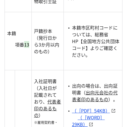
物取引士証
本籍市区町村コードに
戸籍抄本
本籍
ついては、総務省
（発行日か
HP【全国地方公共団体
項番
13
ら3か月以内
コード】よりご確認く
のもの）
ださい。
入社証明書
出向の場合は、出向証
（入社日が
明書（
出向元会社の代
記載されて
表者印のあるもの
）。
おり、
代表者
印のあるも
（［PDF］54KB）
の
）
（［WORD］
※雇用契約書・
29KB）