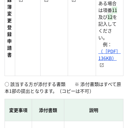
ある場合
簿
は項番
11
変
及び
12
を
更
記入して
登
くださ
録
い。
申
例：
請
（［PDF］
書
136KB）
○ 該当する方が添付する書類 ※ 添付書類はすべて原
本1部の提出となります。（コピーは不可）
変更事項
添付書類
説明