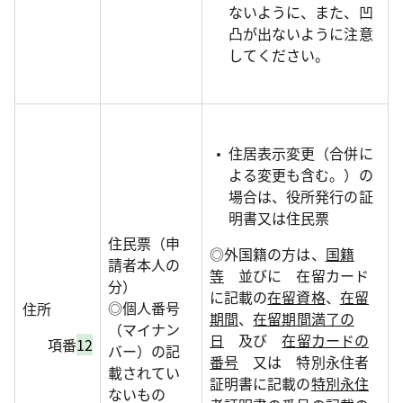
ないように、また、凹
凸が出ないように注意
してください。
住居表示変更（合併に
よる変更も含む。）の
場合は、役所発行の証
明書又は住民票
住民票（申
◎外国籍の方は、
国籍
請者本人の
等
並びに 在留カード
分）
に記載の
在留資格
、
在留
◎個人番号
住所
期間
、
在留期間満了の
（マイナン
日
及び
在留カードの
項番
12
バー）の記
番号
又は 特別永住者
載されてい
証明書に記載の
特別永住
ないもの