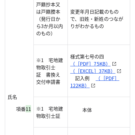
戸籍抄本又
は戸籍謄本
変更年月日記載のもの
（発行日か
で、旧姓・新姓のつなが
ら3か月以内
りがわかるもの
のもの）
様式第七号の四
※1 宅地建
（［PDF］75KB）
物取引士
（［EXCEL］37KB）
証 書換え
記入例
（［PDF］
交付申請書
122KB）
氏名
※1 宅地建
項番
11
本体
物取引士証