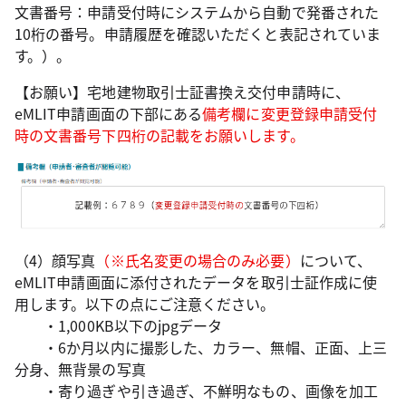
文書番号：申請受付時にシステムから自動で発番された
10桁の番号。申請履歴を確認いただくと表記されていま
す。）。
【お願い】宅地建物取引士証書換え交付申請時に、
eMLIT申請画面の下部にある
備考欄に変更登録申請受付
時の文書番号下四桁の記載をお願いします。
（4）顔写真
（※氏名変更の場合のみ必要）
について、
eMLIT申請画面に添付されたデータを取引士証作成に使
用します。以下の点にご注意ください。
・1,000KB以下のjpgデータ
・6か月以内に撮影した、カラー、無帽、正面、上三
分身、無背景の写真
・寄り過ぎや引き過ぎ、不鮮明なもの、画像を加工