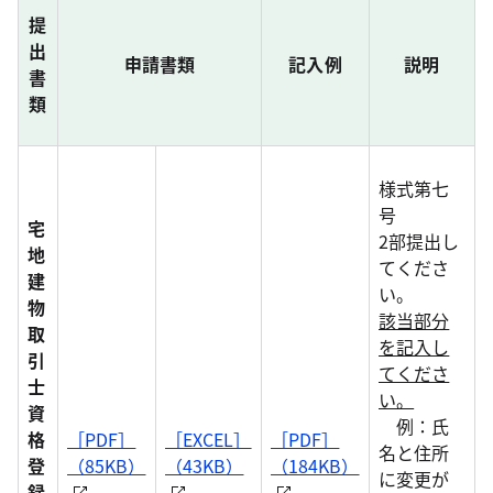
提
出
申請書類
記入例
説明
書
類
様式第七
号
宅
2部提出し
地
てくださ
建
い。
物
該当部分
取
を記入し
引
てくださ
士
い。
資
例：氏
格
［PDF］
［EXCEL］
［PDF］
名と住所
登
（85KB）
（43KB）
（184KB）
に変更が
録