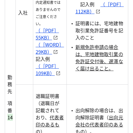
内定通知書では
記入例
（［PDF］
ありませんので
112KB）
入社
ご注意くださ
証明書には、宅地建物
い。
（［PDF］
取引業免許証番号を記
55KB）
入のこと
（［WORD］
新規免許申請の場合
29KB）
は、宅地建物取引業の
記入例
免許証交付後、遅滞な
（［PDF］
く届け出ること。
109KB）
勤
務
先
退職証明書
項
（退職日が
番
記載されて
出向解除の場合は、出
14
おり、
代表者
向解除証明書（
出向元
印のあるも
会社の代表者印のある
の
）
もの
）。