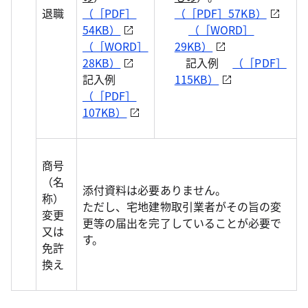
退職
（［PDF］
（［PDF］57KB）
54KB）
（［WORD］
（［WORD］
29KB）
28KB）
記入例
（［PDF］
記入例
115KB）
（［PDF］
107KB）
商号
（名
添付資料は必要ありません。
称）
ただし、宅地建物取引業者がその旨の変
変更
更等の届出を完了していることが必要で
又は
す。
免許
換え