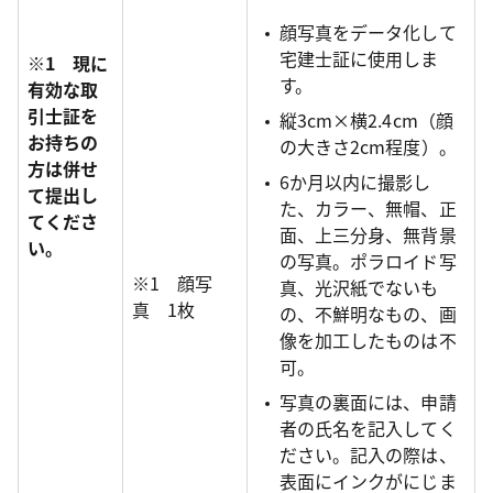
顔写真をデータ化して
宅建士証に使用しま
※1 現に
す。
有効な取
引士証を
縦3cm×横2.4cm（顔
お持ちの
の大きさ2cm程度）。
方は併せ
6か月以内に撮影し
て提出し
た、カラー、無帽、正
てくださ
面、上三分身、無背景
い。
の写真。ポラロイド写
※1 顔写
真、光沢紙でないも
真 1枚
の、不鮮明なもの、画
像を加工したものは不
可。
写真の裏面には、申請
者の氏名を記入してく
ださい。記入の際は、
表面にインクがにじま