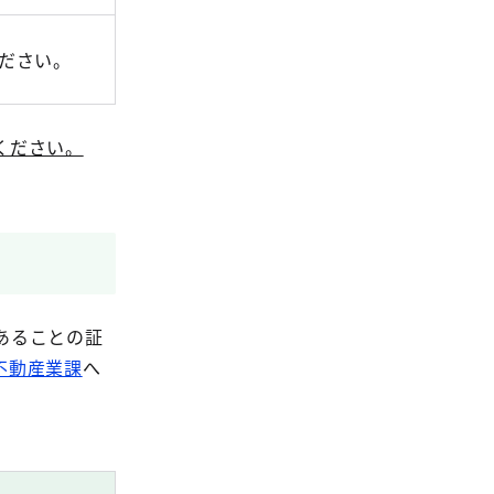
ださい。
ください。
あることの証
不動産業課
へ
。