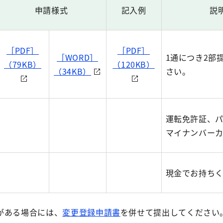
申請様式
記入例
説
［PDF］
［PDF］
［WORD］
1通につき2部
（79KB）
（120KB）
（34KB）
さい。
運転免許証、
マイナンバー
現金でお持ち
がある場合には、
変更登録申請書
を併せて提出してください