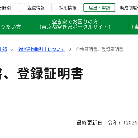
分野別
組織情報
採用情報
届出・申請
助成制度
、
空き家でお困りの方
知りたい方
（東京都空き家ポータルサイト）
（
申請
宅地建物取引士について
合格証明書、登録証明書
書、登録証明書
最終更新日：令和7（2025