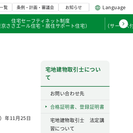
Language
一覧
条例・計画・審議会
お知らせ
住宅セーフティネット制度
東京ささエール住宅・居住サポート住宅）
（サービス
宅地建物取引士につい
て
お問い合わせ先
合格証明書、登録証明書
）年11月25日
宅地建物取引士 法定講
習について