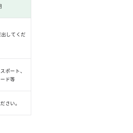
明
提出してくだ
パスポート、
カード等
ください。
。