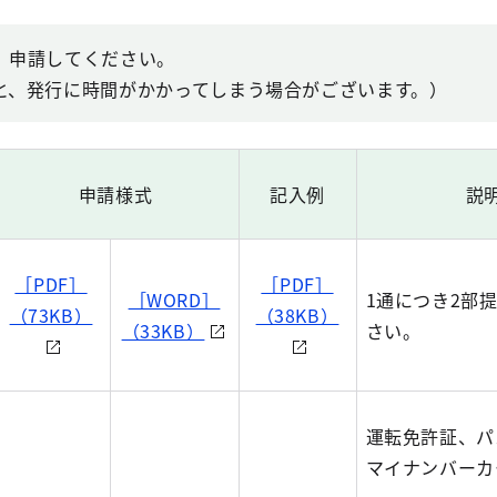
、申請してください。
と、発行に時間がかかってしまう場合がございます。）
申請様式
記入例
説
［PDF］
［PDF］
［WORD］
1通につき2部
（73KB）
（38KB）
（33KB）
さい。
運転免許証、パ
マイナンバーカ