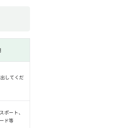
明
提出してくだ
スポート、
ード等