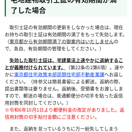
了した場合
取引士証の有効期間の更新をしなかった場合は、現在
お持ちの取引士証は有効期間の満了をもって失効します。
（
東京都から有効期間満了の御案内はいたしません
の
で、各自、有効期間の管理をしてください。）
失効した取引士証は、宅建業法上速やかに返納するこ
とが義務付けられています。
（第22条の2第6項）。速や
かに
東京都住宅政策本部民間住宅部不動産業課
へお返し
ください。（持参又は簡易書留による郵送。返納の際、
提出書類等は要りません。返納後、受領書をお渡ししま
すので、郵送の場合は、普通郵便分の切手を貼った返信
用封筒を同封してください。）
※令和6年10月1日より郵便料金の改定がありました。返
信用封筒の切手貼付金額にご注意ください。
また、返納を怠っているうちに万一紛失してしまう