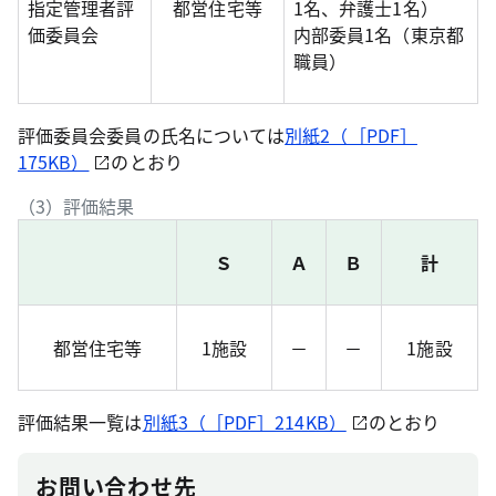
指定管理者評
都営住宅等
1名、弁護士1名）
価委員会
内部委員1名（東京都
職員）
評価委員会委員の氏名については
別紙2（［PDF］
175KB）
のとおり
（3）評価結果
Ｓ
Ａ
Ｂ
計
都営住宅等
1施設
－
－
1施設
評価結果一覧は
別紙3（［PDF］214KB）
のとおり
お問い合わせ先