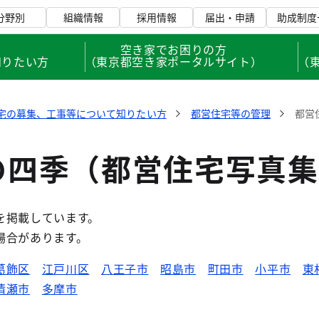
分野別
組織情報
採用情報
届出・申請
助成制度
、
空き家でお困りの方
知りたい方
（東京都空き家ポータルサイト）
（
宅の募集、工事等について知りたい方
都営住宅等の管理
都営
の四季（都営住宅写真集
を掲載しています。
場合があります。
葛飾区
江戸川区
八王子市
昭島市
町田市
小平市
東
清瀬市
多摩市