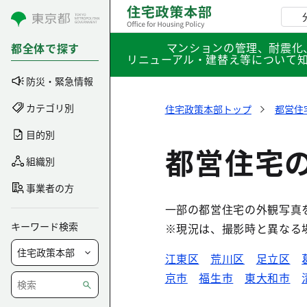
コンテンツにスキップ
マンションの管理、耐震化
都全体で探す
リニューアル・建替え等について
防災・緊急情報
カテゴリ別
住宅政策本部トップ
都営住
目的別
都営住宅
組織別
事業者の方
一部の都営住宅の外観写真
キーワード検索
※現況は、撮影時と異なる
江東区
荒川区
足立区
京市
福生市
東大和市