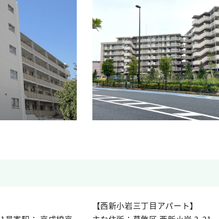
【西新小岩三丁目アパート】
-1最寄駅： 京成線京
主な住所：葛飾区 西新小岩 3-2