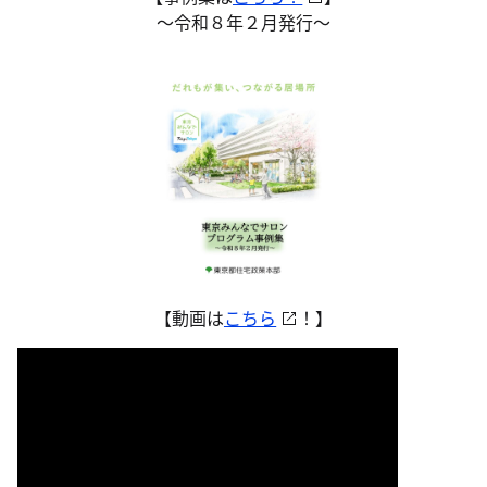
～令和８年２月発行～
【動画は
こちら
！】