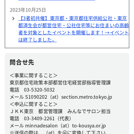
2023年10月25日
【3者初共催】東京都・東京都住宅供給公社・東京
都済生会が都営住宅・公社住宅等にお住まいの高齢
者を対象としたイベントを開催します！→イベント
は終了しました。
問合せ先
＜事業に関すること＞
東京都住宅政策本部都営住宅経営部指導管理課
電話 03-5320-5032
メール S1090202（at）section.metro.tokyo.jp
＜申込に関すること＞
ＪＫＫ東京 都営管理課 みんなでサロン担当
電話 03-3409-2261（代表）
メール minnadesalon（at）to-kousya.or.jp
※送信の際は、（at）を＠に変換して下さい