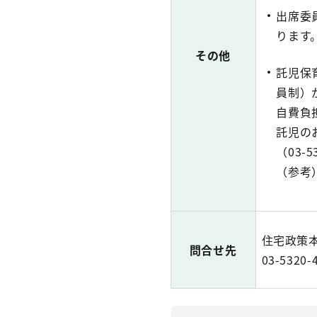
出席委
ります
その他
託児保
員制）
自費負
託児の
（03-
（参考
住宅政策
問合せ先
03-5320-