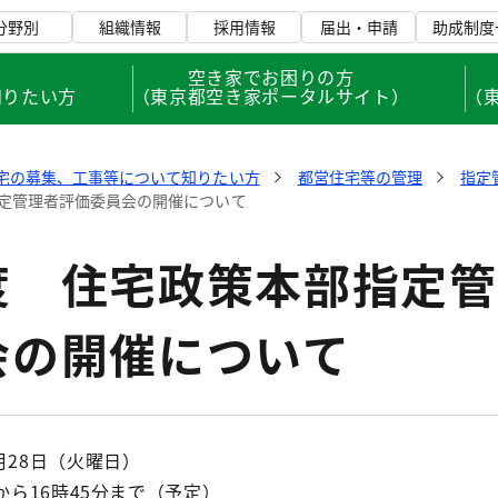
分野別
組織情報
採用情報
届出・申請
助成制度
、
空き家でお困りの方
知りたい方
（東京都空き家ポータルサイト）
（
宅の募集、工事等について知りたい方
都営住宅等の管理
指定
定管理者評価委員会の開催について
度 住宅政策本部指定管
会の開催について
月28日（火曜日）
分から16時45分まで（予定）