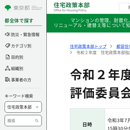
コンテンツにスキップ
マンションの管理、耐震化
都全体で探す
リニューアル・建替え等について
防災・緊急情報
カテゴリ別
住宅政策本部トップ
都営住
令和２年度 住宅政策本部指
目的別
令和２年
組織別
事業者の方
評価委員
キーワード検索
令和3年7
日時
15時30