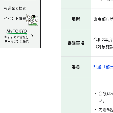
報道発表検索
イベント情報
場所
東京都庁
おすすめの情報を
令和2年
テーマごとに発信
審議事項
（対象施
委員
別紙「都営
会議は
い。
先着5