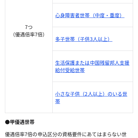
心身障害者世帯（中度・重度）
7つ
（優遇倍率7倍）
多子世帯（子供3人以上）
生活保護または中国残留邦人支援
給付受給世帯
小さな子供（2人以上）のいる世
帯
●甲優遇世帯
優遇倍率7倍の申込区分の資格要件にあてはまらない世