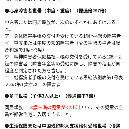
●心身障害者世帯（中度・重度）（優遇倍率7倍）
申込者または同居親族が、次のいずれかにあてはまるこ
と。
ア 身体障害手帳の交付を受けている1級～4級の障害者
イ 重度または中度の知的障害者（愛の手帳の場合は総
合判定で1度～3度）
ウ 精神障害者保健福祉手帳の交付を受けている1級・2
級の障害者（障害年金等の受給に際し、障害の程度が同
程度と判定された方を含む。）
エ 戦傷病者手帳の交付を受けている恩給法別表第1号表
ノ3の第1款症以上の障害者
●多子世帯（子供3人以上）（優遇倍率7倍）
同居親族に
18歳未満の児童が3人以上
いて、その児童の全
員が都営住宅に入居できること。
●生活保護または中国残留邦人支援給付受給世帯（優遇