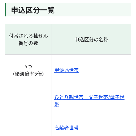
申込区分一覧
付番される抽せん
申込区分の名称
番号の数
5つ
甲優遇世帯
（優遇倍率5倍）
ひとり親世帯 父子世帯/母子世
帯
高齢者世帯