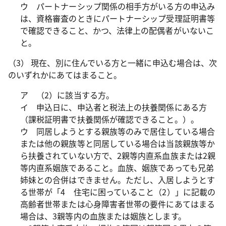
ウ パートナーシップ関係の相手方がいる方の申込み
は、資格審査のときにパートナーシップ受理証明書等
で確認できること、かつ、法律上の配偶者がいないこ
と。
（3） 現在、別に住んでいる方と一緒に申込む場合は、次
のいずれかにあてはまること。
ア （2）に該当する方。
イ 申込日に、申込者と税法上の扶養関係にある方
（課税証明書で扶養関係が確認できること。）。
ウ 同居しようとする親族等のみで居住している場合
または他の親族等と同居している場合は当該親族等か
ら扶養されていない方で、2親等内直系血族または2親
等内直系姻族であること。血族、姻族であっても兄弟
姉妹との合併はできません。ただし、入居しようとす
る世帯が「4 住宅に困っていること（2）」に記載の
高齢者世帯または心身障害者世帯の要件にあてはまる
場合は、3親等内の血族または姻族とします。