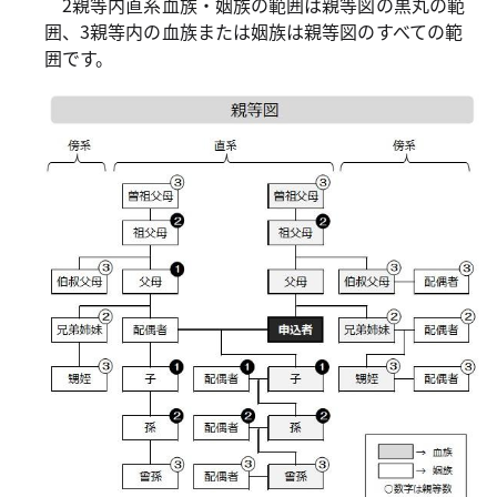
2親等内直系血族・姻族の範囲は親等図の黒丸の範
囲、3親等内の血族または姻族は親等図のすべての範
囲です。