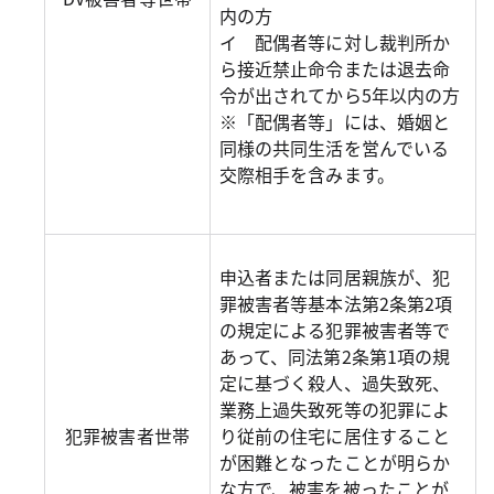
内の方
イ 配偶者等に対し裁判所か
ら接近禁止命令または退去命
令が出されてから5年以内の方
※「配偶者等」には、婚姻と
同様の共同生活を営んでいる
交際相手を含みます。
申込者または同居親族が、犯
罪被害者等基本法第2条第2項
の規定による犯罪被害者等で
あって、同法第2条第1項の規
定に基づく殺人、過失致死、
業務上過失致死等の犯罪によ
犯罪被害者世帯
り従前の住宅に居住すること
が困難となったことが明らか
な方で、被害を被ったことが