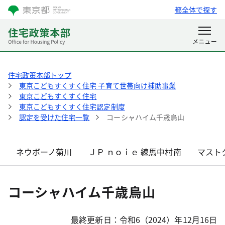
都全体で探す
住宅政策本部トップ
東京こどもすくすく住宅 子育て世帯向け補助事業
東京こどもすくすく住宅
東京こどもすくすく住宅認定制度
認定を受けた住宅一覧
コーシャハイム千歳烏山
ネウボーノ菊川
ＪＰ ｎｏｉｅ 練馬中村南
マスト
コーシャハイム千歳烏山
最終更新日：令和6（2024）年12月16日