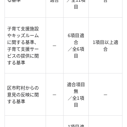
目
子育て支援施設
やキッズルーム
6項目適
に関する基準、
合
1項目以上適
－
子育て支援サー
／全6項
合
ビスの提供に関
目
する基準
適合項目
区市町村からの
無
意見の反映に関
－
－
／全1項
する基準
目
1項目適