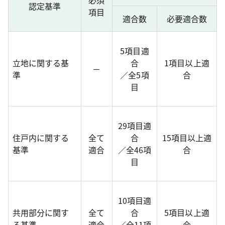
必須
認定基準
項目
適合数
必要適合数
5項目適
立地に関する基
合
1項目以上適
－
準
／全5項
合
目
29項目適
住戸内に関する
全て
合
15項目以上適
基準
適合
／全46項
合
目
10項目適
共用部分に関す
全て
合
5項目以上適
る基準
適合
／全11項
合