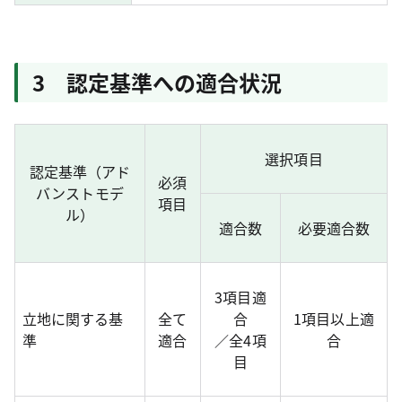
3 認定基準への適合状況
選択項目
認定基準（アド
必須
バンストモデ
項目
ル）
適合数
必要適合数
3項目適
立地に関する基
全て
合
1項目以上適
準
適合
／全4項
合
目