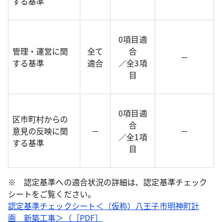
する基準
0項目適
管理・運営に関
全て
合
－
する基準
適合
／全3項
目
0項目適
区市町村からの
合
意見の反映に関
－
－
／全1項
する基準
目
※ 認定基準への適合状況の詳細は、認定基準チェック
シートをご覧ください。
認定基準チェックシート＜（仮称）八王子市明神町計
画 新築工事＞（［PDF］