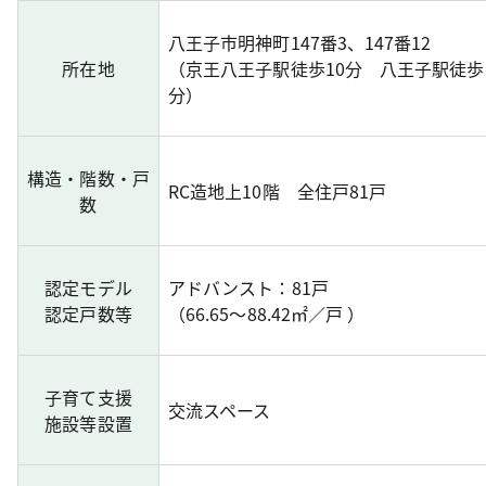
八王子市明神町147番3、147番12
所在地
（京王八王子駅徒歩10分 八王子駅徒歩
分）
構造・階数・戸
RC造地上10階 全住戸81戸
数
認定モデル
アドバンスト：81戸
認定戸数等
（66.65～88.42㎡／戸 ）
子育て支援
交流スペース
施設等設置