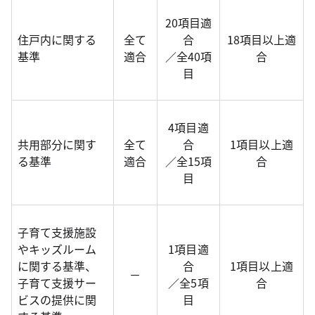
20項目適
住戸内に関する
全て
合
18項目以上適
基準
適合
／全40項
合
目
4項目適
共用部分に関す
全て
合
1項目以上適
る基準
適合
／全15項
合
目
子育て支援施設
やキッズルーム
1項目適
に関する基準、
合
1項目以上適
－
子育て支援サー
／全5項
合
ビスの提供に関
目