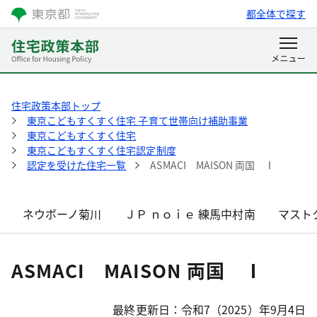
都全体で探す
住宅政策本部トップ
東京こどもすくすく住宅 子育て世帯向け補助事業
東京こどもすくすく住宅
東京こどもすくすく住宅認定制度
認定を受けた住宅一覧
ASMACI MAISON 両国 Ⅰ
ネウボーノ菊川
ＪＰ ｎｏｉｅ 練馬中村南
マスト
ASMACI MAISON 両国 Ⅰ
最終更新日：令和7（2025）年9月4日