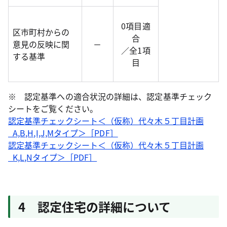
0項目適
区市町村からの
合
意見の反映に関
－
／全1項
する基準
目
※ 認定基準への適合状況の詳細は、認定基準チェック
シートをご覧ください。
認定基準チェックシート＜（仮称）代々木５丁目計画
_A,B,H,I,J,Mタイプ＞［PDF］
認定基準チェックシート＜（仮称）代々木５丁目計画
_K,L,Nタイプ＞［PDF］
4 認定住宅の詳細について