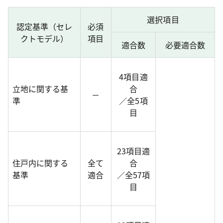
選択項目
認定基準（セレ
必須
クトモデル）
項目
適合数
必要適合数
4項目適
立地に関する基
合
－
準
／全5項
目
23項目適
住戸内に関する
全て
合
基準
適合
／全57項
目