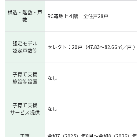
構造・階数・戸
RC造地上４階 全住戸28戸
数
認定モデル
セレクト：20戸（47.83～82.66㎡／戸 
認定戸数等
子育て支援
なし
施設等設置
子育て支援
なし
サービス提供
工事
令和7（2025）年8月～令和8（2026）年