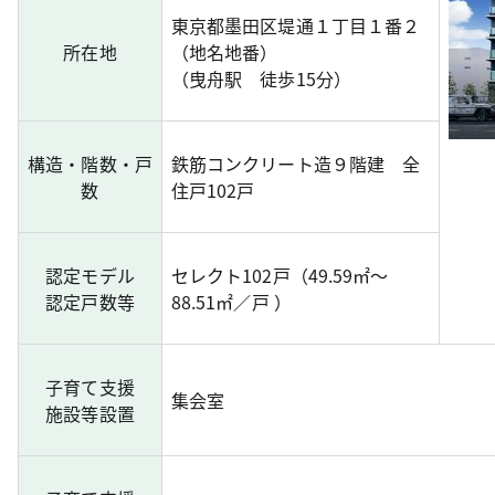
東京都墨田区堤通１丁目１番２
所在地
（地名地番）
（曳舟駅 徒歩15分）
構造・階数・戸
鉄筋コンクリート造９階建 全
数
住戸102戸
認定モデル
セレクト102戸（49.59㎡～
認定戸数等
88.51㎡／戸 ）
子育て支援
集会室
施設等設置