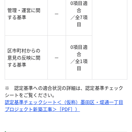
0項目適
管理・運営に関
合
－
する基準
／全7項
目
0項目適
区市町村からの
合
意見の反映に関
－
／全1項
する基準
目
※ 認定基準への適合状況の詳細は、認定基準チェック
シートをご覧ください。
認定基準チェックシート＜（仮称）墨田区・堤通一丁目
プロジェクト新築工事＞［PDF］）