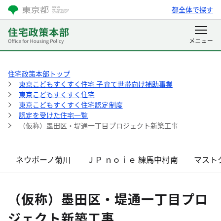
都全体で探す
住宅政策本部トップ
東京こどもすくすく住宅 子育て世帯向け補助事業
東京こどもすくすく住宅
東京こどもすくすく住宅認定制度
認定を受けた住宅一覧
（仮称）墨田区・堤通一丁目プロジェクト新築工事
ネウボーノ菊川
ＪＰ ｎｏｉｅ 練馬中村南
マスト
（仮称）墨田区・堤通一丁目プロ
ジェクト新築工事