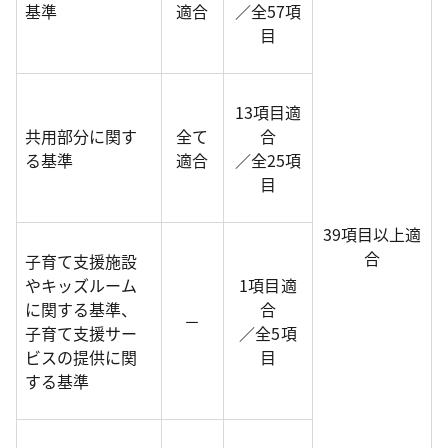
基準
適合
／全57項
目
13項目適
共用部分に関す
全て
合
る基準
適合
／全25項
目
39項目以上適
合
子育て支援施設
やキッズルーム
1項目適
に関する基準、
合
－
子育て支援サー
／全5項
ビスの提供に関
目
する基準