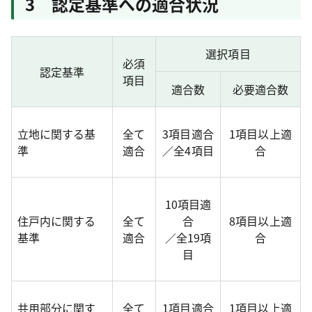
3 認定基準への適合状況
選択項目
必須
認定基準
項目
適合数
必要適合数
立地に関する基
全て
3項目適合
1項目以上適
準
適合
／全4項目
合
10項目適
住戸内に関する
全て
合
8項目以上適
基準
適合
／全19項
合
目
共用部分に関す
全て
1項目適合
1項目以上適