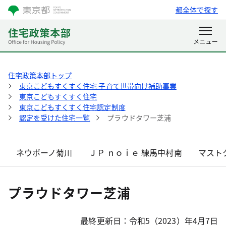
都全体で探す
住宅政策本部トップ
東京こどもすくすく住宅 子育て世帯向け補助事業
東京こどもすくすく住宅
東京こどもすくすく住宅認定制度
認定を受けた住宅一覧
プラウドタワー芝浦
ネウボーノ菊川
ＪＰ ｎｏｉｅ 練馬中村南
マスト
プラウドタワー芝浦
最終更新日：令和5（2023）年4月7日